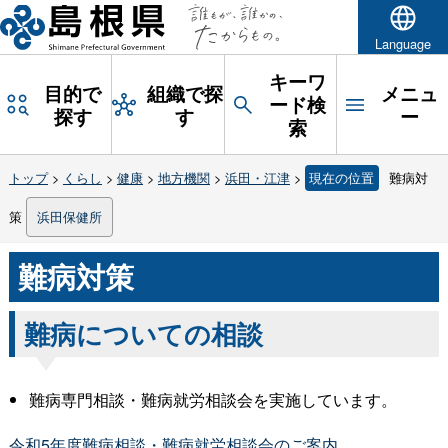
Language
キーワ
目的で
組織で探
メニュ
ード検
探す
す
ー
索
トップ
>
くらし
>
健康
>
地方機関
>
浜田・江津
>
現在の位置
難病対
策
浜田保健所
難病対策
難病についての相談
難病専門相談・難病就労相談会を実施しています。
令和5年度難病相談・難病就労相談会のご案内