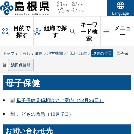
Language
キーワ
目的で
組織で探
メニュ
ード検
探す
す
ー
索
トップ
>
くらし
>
健康
>
地方機関
>
浜田・江津
>
現在の位置
母子保
健
浜田保健所
母子保健
母子保健関係相談のご案内（12月26日）
こどもの救急（10月 7日）
お問い合わせ先