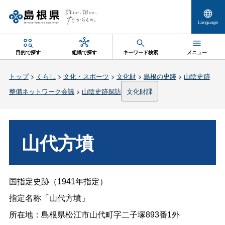
Language
目的で探す
組織で探す
キーワード検索
メニュー
トップ
>
くらし
>
文化・スポーツ
>
文化財
>
島根の史跡
>
山陰史跡
整備ネットワーク会議
>
山陰史跡探訪
文化財課
山代方墳
国指定史跡（
1941
年指定）
指定名称「山代方墳」
所在地：島根県松江市山代町字二子塚893番1外