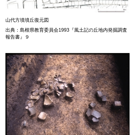
山代方墳墳丘復元図
出典：島根県教育委員会1993『風土記の丘地内発掘調査
報告書』９