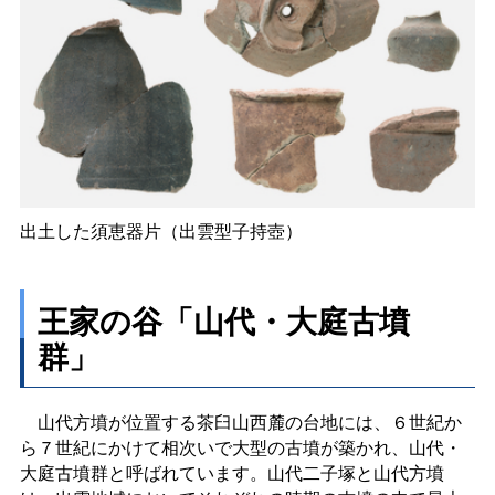
出土した須恵器片（出雲型子持壺）
王家の谷「山代・大庭古墳
群」
山代方墳が位置する茶臼山西麓の台地には、６世紀か
ら７世紀にかけて相次いで大型の古墳が築かれ、山代・
大庭古墳群と呼ばれています。山代二子塚と山代方墳