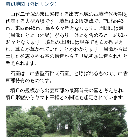
周辺地図（外部リンク）
山代二子塚の東に隣接する出雲地域の古墳時代後期を
代表する大型方墳です。墳丘は２段築成で、南北約43
ｍ、東西約45ｍ、高さ６ｍ程となります。周囲には溝
（周濠）と堤（外堤）があり、外堤を含めると一辺81～
84ｍとなります。墳丘の上段には現在でも石が散見さ
れ、葺石が葺かれていたことがわかります。周濠から出
土した須恵器や石室の構造から７世紀初頭に造られたと
考えられます。
石室は「出雲型石棺式石室」と呼ばれるもので、出雲
東部特有のものです。
墳丘の規模から出雲東部の最高首長の墓と考えられ、
墳丘形態からヤマト王権との関連も想定されています。