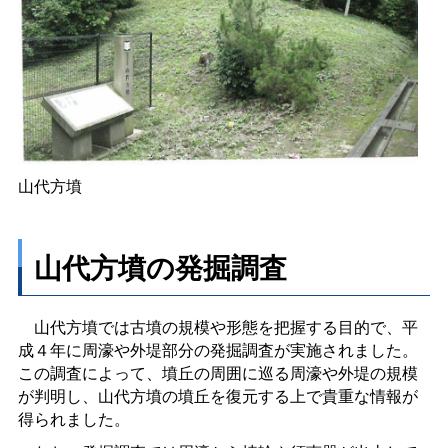
山代方墳
山代方墳の発掘調査
山代方墳では古墳の規模や形態を把握する目的で、平
成４年に周濠や外堤部分の発掘調査が実施されました。
この調査によって、墳丘の周囲に巡る周濠や外堤の規模
が判明し、山代方墳の墳丘を復元する上で貴重な情報が
得られました。