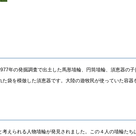
977年の発掘調査で出土した馬形埴輪、円筒埴輪、須恵器の子
た袋を模倣した須恵器です。大陸の遊牧民が使っていた容器
考えられる人物埴輪が発見されました。この４人の埴輪たち