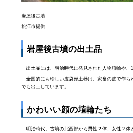
岩屋後古墳
松江市提供
岩屋後古墳の出土品
出土品には、明治時代に発見された人物埴輪や、1
全国的にも珍しい皮袋形土器は、家畜の皮で作られ
でも出土しています。
かわいい顔の埴輪たち
明治時代、古墳の北西部から男性２体、女性２体と