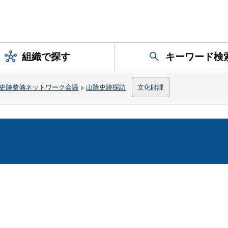
組織で探す
キーワード検
史跡整備ネットワーク会議
>
山陰史跡探訪
文化財課