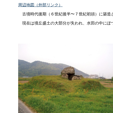
周辺地図（外部リンク）
古墳時代後期（６世紀後半〜７世紀初頭）に築造さ
現在は墳丘盛土の大部分が失われ、水田の中にぽつ