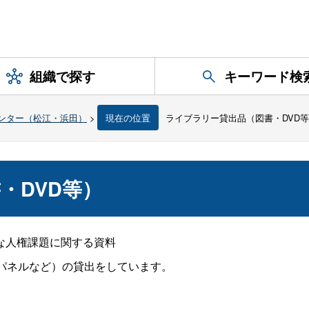
組織で探す
キーワード検
ンター（松江・浜田）
>
現在の位置
ライブラリー貸出品（図書・DVD
・DVD等）
な人権課題に関する資料
パネルなど）の貸出をしています。