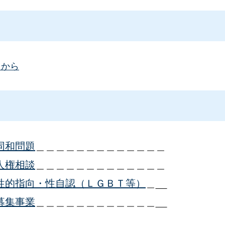
らから
同和問題
＿＿＿＿＿＿＿＿＿＿＿＿＿
人権相談
＿＿＿＿＿＿＿＿＿＿＿＿＿
性的指向・性自認（ＬＧＢＴ等）
＿__
募集事業
＿＿＿＿＿＿＿＿＿＿＿＿__