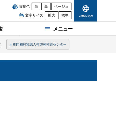
背景色
白
黒
ベージュ
文字サイズ
拡大
標準
Language
索
メニュー
等）
人権同和対策課人権啓発推進センター