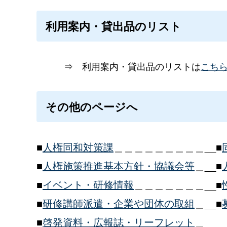
利用案内・貸出品のリスト
⇒
利用案内・貸出品のリストは
こち
その他のページへ
■
人権同和対策課
＿＿＿＿＿＿＿＿＿__■
■
人権施策推進基本方針・協議会等
＿__■
■
イベント・研修情報
＿＿＿＿＿＿＿__■
■
研修講師派遣・企業や団体の取組
＿__■
■
啓発資料・広報誌・リーフレット
＿__