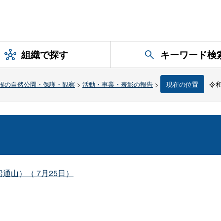
組織で探す
キーワード検
根の自然公園・保護・観察
>
活動・事業・表彰の報告
>
現在の位置
令
山）（ 7月25日）