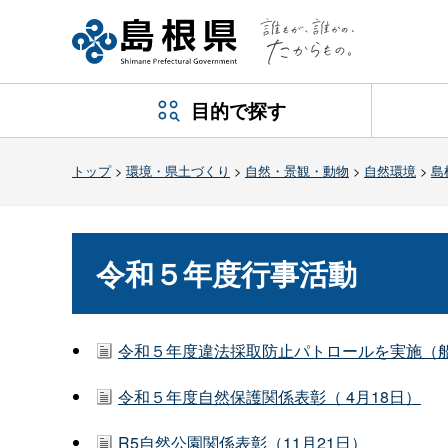
目的で探す
トップ
>
環境・県土づくり
>
自然・景観・動物
>
自然環境
>
島
令和５年度行事活動
令和５年度違法採取防止パトロールを実施（船通
令和５年度自然保護関係表彰（ 4月18日）
R5自然公園関係表彰（11月21日）