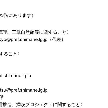
舎3階にあります）
管理、三瓶自然館等に関すること〉
yo@pref.shimane.lg.jp（代表）
すること〉
himane.lg.jp
u@pref.shimane.lg.jp
係
推進、満喫プロジェクトに関すること〉