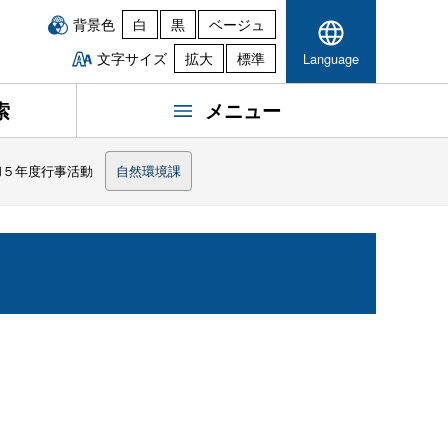
背景色
白
黒
ベージュ
文字サイズ
拡大
標準
Language
索
メニュー
和５年度行事活動
自然環境課