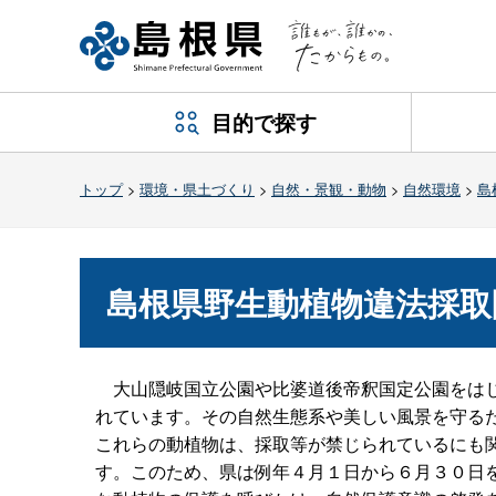
目的で探す
トップ
>
環境・県土づくり
>
自然・景観・動物
>
自然環境
>
島
島根県野生動植物違法採取
大山隠岐国立公園や比婆道後帝釈国定公園をはじ
れています。その自然生態系や美しい風景を守る
これらの動植物は、採取等が禁じられているにも
す。このため、県は例年４月１日から６月３０日