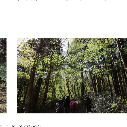
Y⌒Yヾ(*>∀<)ﾉ