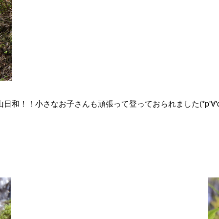
！！小さなお子さんも頑張って登っておられました(*p'∀'q)F