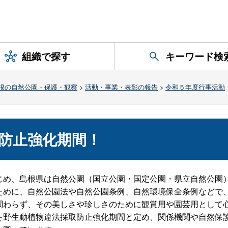
組織で探す
キーワード検
根の自然公園・保護・観察
>
活動・事業・表彰の報告
>
令和５年度行事活動
防止強化期間！
め、島根県は自然公園（国立公園・国定公園・県立自然公園
ために、自然公園法や自然公園条例、自然環境保全条例などで
関わらず、その美しさや珍しさのために観賞用や園芸用として
を野生動植物違法採取防止強化期間と定め、関係機関や自然保