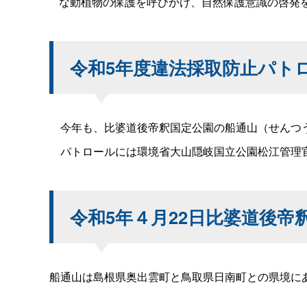
な動植物の保護を呼びかけ、自然保護意識の啓発
令和5年度違法採取防止パト
今年も、比婆道後帝釈国定公園の船通山（せんつう
パトロールには環境省大山隠岐国立公園松江管理官
令和5年４月22日比婆道後帝
船通山は島根県奥出雲町と鳥取県日南町との県境にあ