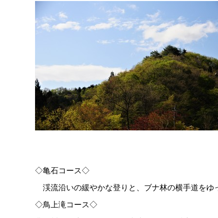
◇亀石コース◇
渓流沿いの緩やかな登りと、ブナ林の横手道をゆ
◇鳥上滝コース◇