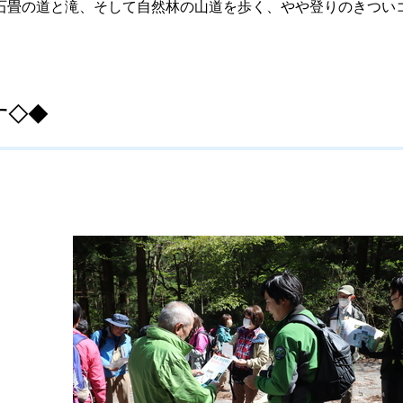
石畳の道と滝、そして自然林の山道を歩く、やや登りのきつい
す◇◆