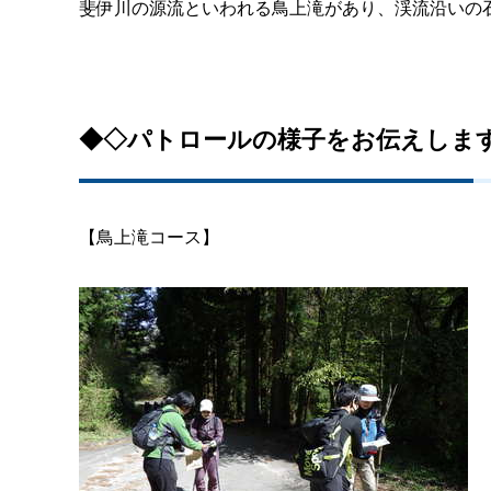
斐伊川の源流といわれる鳥上滝があり、渓流沿いの
◆◇パトロールの様子をお伝えしま
【鳥上滝コース】