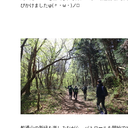
びかけましたφ(〃・ω・)ノ□
船通山の新緑を楽しみながら、パトロールを開始です｡+⌒