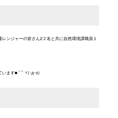
護レンジャーの皆さん2２名と共に自然環境課職員１
す■⌒ﾟヾ(･д･o)