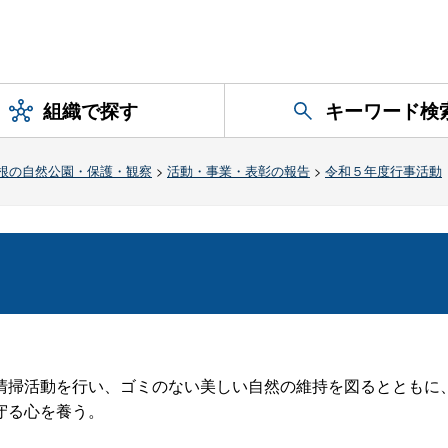
組織で探す
キーワード検
根の自然公園・保護・観察
>
活動・事業・表彰の報告
>
令和５年度行事活動
掃活動を行い、ゴミのない美しい自然の維持を図るとともに
守る心を養う。