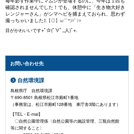
毎年必ず作業中にマムシが登場するのに、今年は１匹も
確認されませんでした！でも、休憩中に「生き物大好き
レンジャーさん」がシマヘビを捕まえておられ、思わず
撮っちゃいました
Σ【◎】ω￣*)ﾊﾟｼｬ
+ﾟ☆(ﾟ∀ﾟ,,人)ﾟ+.
目がかわいいです
お問い合わせ先
自然環境課
島根県庁 自然環境課
〒690-8501 島根県松江市殿町1番地
（事務室は、松江市殿町128番地 東庁舎3階にあります）
【TEL・E-mai】
〇自然公園管理係〈自然公園等の施設管理、三瓶自然館
等に関すること〉