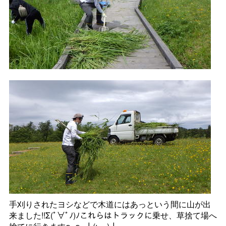
手刈りされたヨシなどで木道にはあっという間に山が出
来ました!!Σ(ﾟ∀ﾟﾉ)ﾉこれらはトラックに乗せ、草捨て場へ