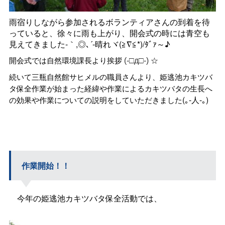
雨宿りしながら参加されるボランティアさんの到着を待
っていると、徐々に雨も上がり、開会式の時には青空も
見えてきました‐｀,◎､´‐晴れヾ(≧∇≦*)/ﾀﾞｧ～♪
開会式では自然環境課長より挨拶
(-□д□-)
☆
続いて三瓶自然館サヒメルの職員さんより、姫逃池カキツバ
タ保全作業が始まった経緯や作業によるカキツバタの生長へ
(｡-人-｡)
の効果や作業についての説明をしていただきました
作業開始！！
今年の姫逃池カキツバタ保全活動
では、