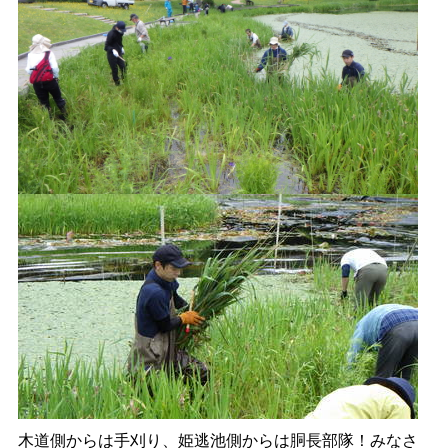
木道側からは手刈り、姫逃池側からは胴長部隊！みなさ