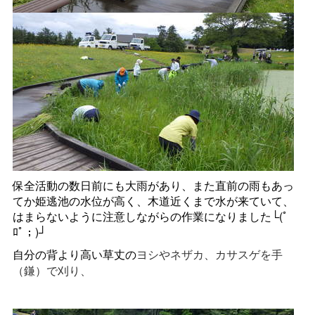
保全活動の数日前にも大雨があり、また直前の雨もあっ
てか姫逃池の水位が高く、木道近くまで水が来ていて、
はまらないように注意しながらの作業になりました
└(ﾟ
ﾛﾟ；)┘
自分の背より高い草丈
の
ヨシやネザカ、カサスゲを手
（鎌）で刈り、