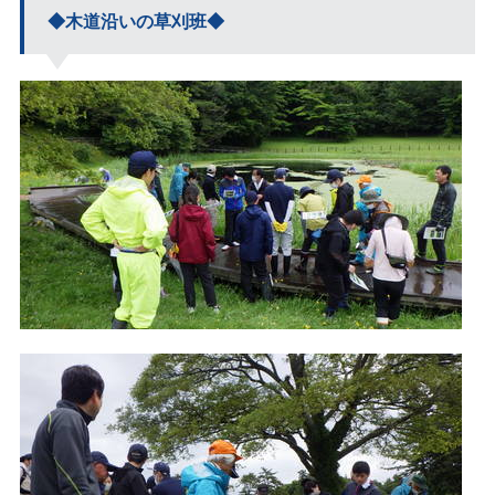
◆木道沿いの草刈班◆