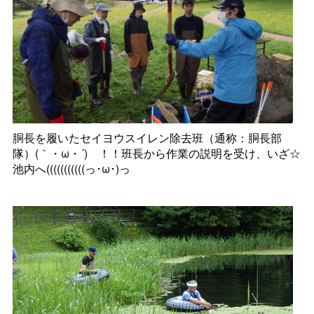
胴長を履いたセイヨウスイレン除去班（通称：胴長部
隊）(｀・ω・´)ゝ！！班長から作業の説明を受け、いざ☆
池内へ(((((((((((っ･ω･)っ