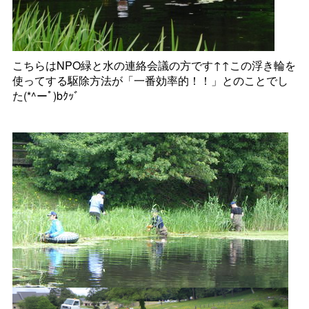
こちらはNPO緑と水の連絡会議の方です↑↑この浮き輪を
使ってする駆除方法が「一番効率的！！」とのことでし
た(*^ーﾟ)bｸｯﾞ