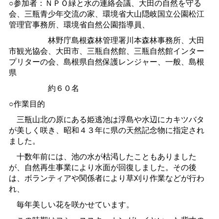
○参加者：ＮＰＯ緑と水の連絡会議、大田の自然を守る
会、三瓶青少年交流の家、環境省大山隠岐国立公園松江
管理官事務所、環境省自然公園指導員、
林野庁島根森林管理署川本森林事務所、大田
市観光協会、大田市、三瓶自然館、三瓶自然館インター
プリターの会、島根県自然保護レンジャー、一般、島根
県
約６０名
○作業目的
三瓶山北の原にある姫逃池は浮島や水辺にカキツバタ
が美しく咲き、昭和４３年に県の天然記念物に指定され
ました。
十数年前には、池の水が枯渇したこともありました
が、自然再生事業により水面が回復しました。その後
は、ボランティアや関係者により草刈り作業などが行わ
れ、
毎年美しい花を咲かせています。