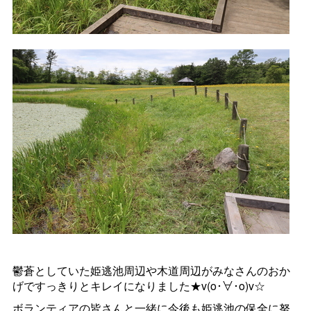
鬱蒼としていた姫逃池周辺や木道周辺がみなさんのおか
げですっきりとキレイになりました★v(o･∀･o)v☆
ボランティアの皆さんと一緒に今後も姫逃池の保全に努