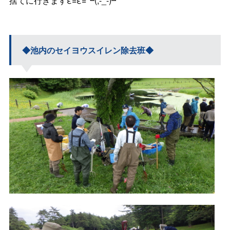
捨てに行きますε=ε=┗(;-_-)┛
◆池内のセイヨウスイレン除去班◆