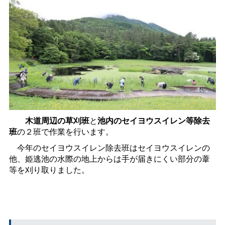
木道周辺の草刈班
と
池内のセイヨウスイレン等除去
班
の２班で作業を行います。
今年のセイヨウスイレン除去班はセイヨウスイレンの
他、姫逃池の水際の地上からは手が届きにくい部分の葦
等を刈り取りました。