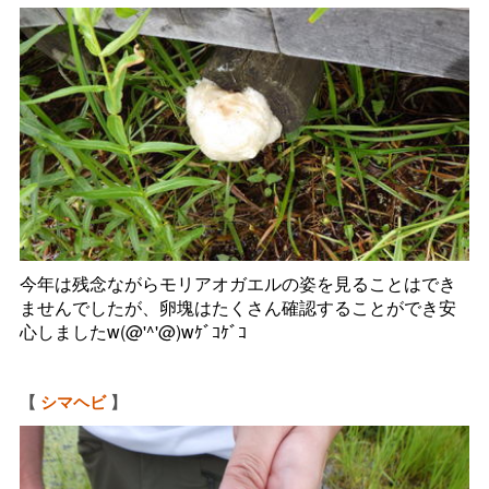
今年は残念ながらモリアオガエルの姿を見ることはでき
ませんでしたが、卵塊はたくさん確認することができ安
心しましたw(@'^'@)wｹﾞｺｹﾞｺ
【
シマヘビ
】