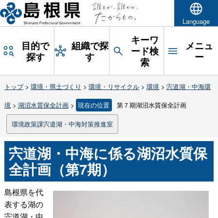
Language
キーワ
目的で
組織で探
メニュ
ード検
探す
す
ー
索
トップ
>
環境・県土づくり
>
環境・リサイクル
>
環境
>
宍道湖・中海環
境
>
湖沼水質保全計画
>
現在の位置
第７期湖沼水質保全計画
環境政策課宍道湖・中海対策推進室
宍道湖・中海に係る湖沼水質保
全計画（第7期）
島根県を代
表する湖の
宍道湖・中