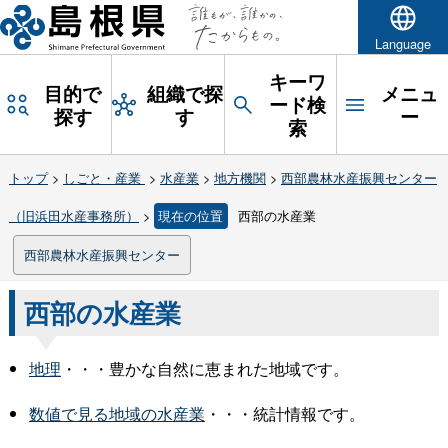
Language
キーワ
目的で
組織で探
メニュ
ード検
探す
す
ー
索
トップ
>
しごと・産業
>
水産業
>
地方機関
>
西部農林水産振興センター
（旧浜田水産事務所）
>
現在の位置
西部の水産業
西部農林水産振興センター
西部の水産業
地理
・・・豊かな自然に恵まれた地域です。
数値で見る地域の水産業
・・・統計情報です。