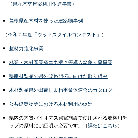
（県産木材建築利用促進事業）
島根県産木材を使った建築物事例
（
令和７年度「ウッドスタイルコンテスト」
）
製材力強化事業
林業・木材産業省エネ機器等導入緊急支援事業
県産材製品の県外販路開拓に向けた取り組み
木材製品県外出荷しまね事業体連合のカタログ
公共建築物等における木材利用の促進
県内の木質バイオマス発電施設で使用される燃料用チ
ップの原料には証明が必要です。（
詳細はこちら
）