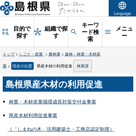
Language
キーワ
目的で
組織で探
メニュ
ード検
探す
す
ー
索
トップ
>
しごと・産業
>
農林業
>
森林・林業・木材産
業
>
現在の位置
県産木材の利用促進
林業課
島根県産木材の利用促進
林業・木材産業循環成長対策交付金事業
県産木材利用促進事業
（「しまねの木」活用建築士・工務店認定制度）