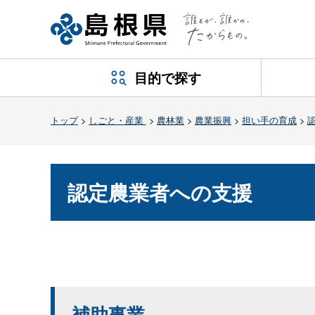
目的で探す
トップ
>
しごと・産業
>
農林業
>
農業振興
>
担い手の育成
>
認定農業者への支援
補助事業