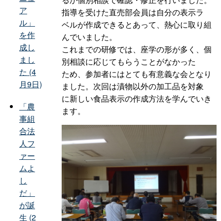
ア
指導を受けた直売部会員は自分の表示ラ
ル」
ベルが作成できるとあって、熱心に取り組
を作
んでいました。
成し
これまでの研修では、座学の形が多く、個
まし
別相談に応じてもらうことがなかった
た (4
ため、参加者にはとても有意義な会となり
月9日)
ました。次回は漬物以外の加工品を対象
に新しい食品表示の作成方法を学んでいき
「農
ます。
事組
合法
人フ
ァー
ムよ
し
だ」
が誕
生 (2