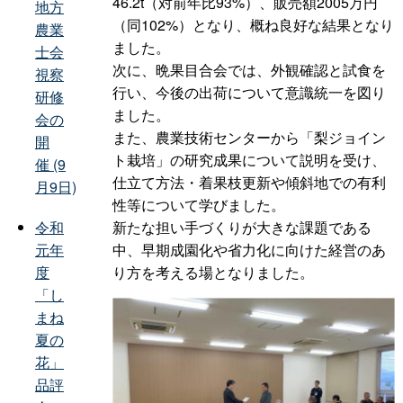
46.2t（対前年比93%）、販売額2005万円
地方
（同102%）となり、概ね良好な結果となり
農業
ました。
士会
次に、晩果目合会では、外観確認と試食を
視察
行い、今後の出荷について意識統一を図り
研修
ました。
会の
また、農業技術センターから「梨ジョイン
開
ト栽培」の研究成果について説明を受け、
催 (9
仕立て方法・着果枝更新や傾斜地での有利
月9日)
性等について学びました。
新たな担い手づくりが大きな課題である
令和
中、早期成園化や省力化に向けた経営のあ
元年
り方を考える場となりました。
度
「し
まね
夏の
花」
品評