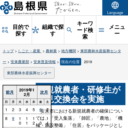
Language
キーワ
目的で
組織で探
メニュ
ード検
探す
す
ー
索
トップ
>
しごと・産業
>
農林業
>
地方機関
>
東部農林水産振興センタ
ー
>
安来農業部
>
安来普及情報
>
現在の位置
2019
東部農林水産振興センター
新規就農者・研修生が
2019年1
前月
次月
2月
意見交換会を実施
日
月
火
水
木
金
土
1
2
3
4
5
6
7
安来市における新規就農者の確保につい
ては、「受入集落」「師匠」「農地」「機
8
9
1
1
1
1
1
0
1
2
3
4
械・施設整備」「住居」をパッケージとし