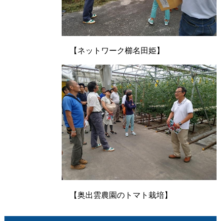
【ネットワーク櫛名田姫】
【奥出雲農園のトマト栽培】