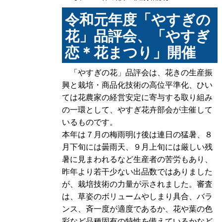
令和元年度「やすぎの
花」品評会、「やすぎ
恋＊花まつり」開催
「やすぎの花」品評会は、花きの生産振
興と栽培・商品化技術の高位平準化、ひい
ては花農家の経営安定に寄与する取り組み
の一環として、やすぎ花卉部会が主催して
いるものです。
本年は７月の梅雨明け後は連日の猛暑、８
月下旬には曇雨天、９月上旬には厳しい残
暑に見まわれるなど生産者の苦労もあり、
昨年より若干少ない出品数ではありました
が、栽培技術の力量が示されました。審査
は、草姿のボリュームやしまり具合、バラ
ンス、斉一度が適度であるか、花や葉の色
彩など品種固有の特性を備えているかなど