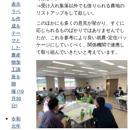
表示
→受け入れ集落以外でも借りられる農地の
ラベ
リストアップをして欲しい。
ル作
このほかにも多くの意見が挙がり、すぐに
成を
応じられるものばかりではありませんでし
テー
たが、これを参考により良い就農･定住パッ
マと
ケージにしていくべく、関係機関で連携し
した
て取り組んでいきたいと考えています。
農産
物加
工講
座を
開
催 (10
月30
日)
令和
元年