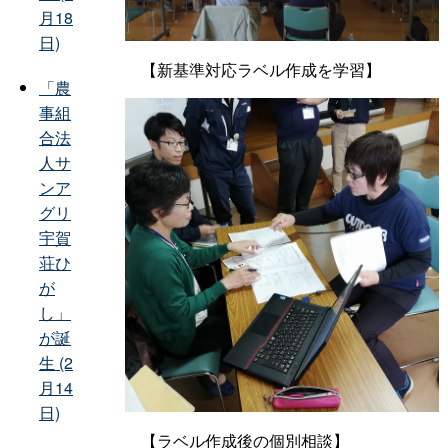
月18
日)
【新基準対応ラベル作成を学習】
「農
事組
合法
人サ
ンア
グリ
宇賀
荘ひ
が
し」
が誕
生 (2
月14
日)
【ラベル作成後の個別相談】