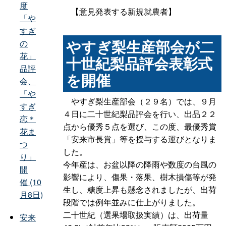
度
【意見発表する新規就農者】
「や
すぎ
やすぎ梨生産部会が二
の
花」
十世紀梨品評会表彰式
品評
を開催
会、
「や
やすぎ梨生産部会（２９名）では、９月
すぎ
４日に二十世紀梨品評会を行い、出品２２
恋＊
点から優秀５点を選び、この度、最優秀賞
花ま
「安来市長賞」等を授与する運びとなりま
つ
した。
り」
今年産は、お盆以降の降雨や数度の台風の
開
影響により、傷果・落果、樹木損傷等が発
催 (10
生し、糖度上昇も懸念されましたが、出荷
月8日)
段階では例年並みに仕上がりました。
二十世紀（選果場取扱実績）は、出荷量
安来