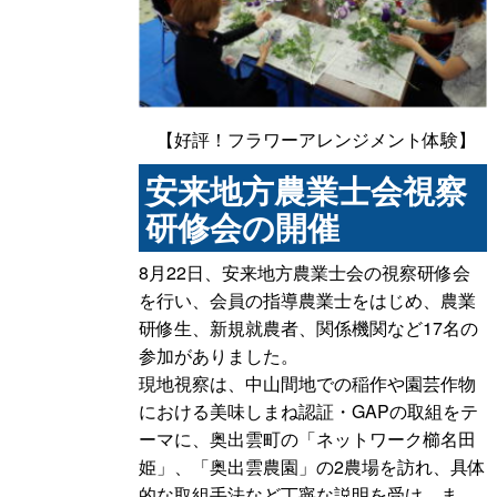
【好評！フラワーアレンジメント体験】
安来地方農業士会視察
研修会の開催
8月22日、安来地方農業士会の視察研修会
を行い、会員の指導農業士をはじめ、農業
研修生、新規就農者、関係機関など17名の
参加がありました。
現地視察は、中山間地での稲作や園芸作物
における美味しまね認証・GAPの取組をテ
ーマに、奥出雲町の「ネットワーク櫛名田
姫」、「奥出雲農園」の2農場を訪れ、具体
的な取組手法など丁寧な説明を受け、ま