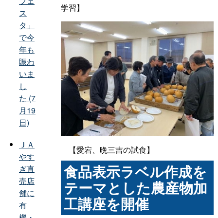
フェ
学習】
ス
タ」
で今
年も
賑わ
いま
し
た (7
月19
日)
ＪＡ
【愛宕、晩三吉の試食】
やす
食品表示ラベル作成を
ぎ直
売店
テーマとした農産物加
舗に
工講座を開催
有
機・