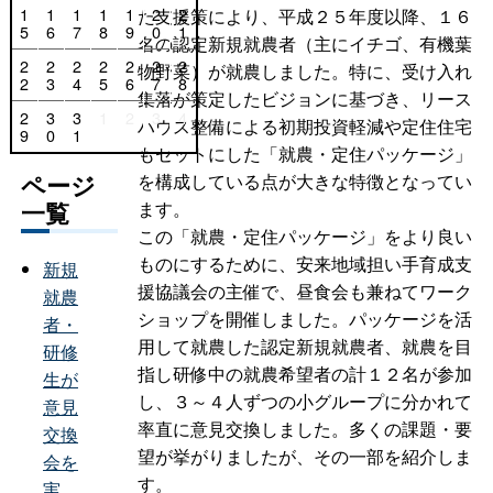
1
1
1
1
1
2
2
た支援策により、平成２５年度以降、１６
5
6
7
8
9
0
1
名の認定新規就農者（主にイチゴ、有機葉
2
2
2
2
2
2
2
物野菜）が就農しました。特に、受け入れ
2
3
4
5
6
7
8
集落が策定したビジョンに基づき、リース
2
3
3
1
2
3
4
ハウス整備による初期投資軽減や定住住宅
9
0
1
もセットにした「就農・定住パッケージ」
ページ
を構成している点が大きな特徴となってい
一覧
ます。
この「就農・定住パッケージ」をより良い
ものにするために、安来地域担い手育成支
新規
援協議会の主催で、昼食会も兼ねてワーク
就農
ショップを開催しました。パッケージを活
者・
用して就農した認定新規就農者、就農を目
研修
指し研修中の就農希望者の計１２名が参加
生が
し、３～４人ずつの小グループに分かれて
意見
率直に意見交換しました。多くの課題・要
交換
望が挙がりましたが、その一部を紹介しま
会を
す。
実