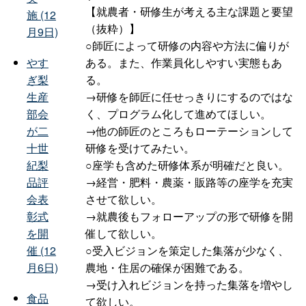
【就農者・研修生が考える主な課題と要望
施 (12
（抜粋）】
月9日)
○師匠によって研修の内容や方法に偏りが
ある。また、作業員化しやすい実態もあ
やす
る。
ぎ梨
→研修を師匠に任せっきりにするのではな
生産
く、プログラム化して進めてほしい。
部会
→他の師匠のところもローテーションして
が二
研修を受けてみたい。
十世
○座学も含めた研修体系が明確だと良い。
紀梨
→経営・肥料・農薬・販路等の座学を充実
品評
させて欲しい。
会表
→就農後もフォローアップの形で研修を開
彰式
催して欲しい。
を開
○受入ビジョンを策定した集落が少なく、
催 (12
農地・住居の確保が困難である。
月6日)
→受け入れビジョンを持った集落を増やし
食品
て欲しい。