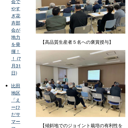
会で
やす
ぎ花
卉部
会が
地力
【高品質生産者５名への褒賞授与】
を発
揮！
！ (7
月31
日)
比田
地区
「え
ーひ
だサ
マー
【傾斜地でのジョイント栽培の有利性を