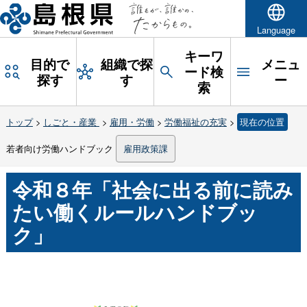
Language
キーワ
目的で
組織で探
メニュ
ード検
探す
す
ー
索
トップ
>
しごと・産業
>
雇用・労働
>
労働福祉の充実
>
現在の位置
若者向け労働ハンドブック
雇用政策課
令和８年「社会に出る前に読み
たい働くルールハンドブッ
ク」