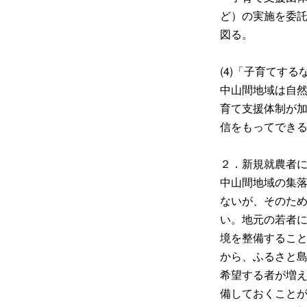
ど）の実施を委
図る。
(4)「子育てす
中山間地域は自
育て支援体制が
信をもってでき
２．新規就農者
中山間地域の集
ないが、そのた
い。地元の若者
境を整備するこ
から、ふるさと
希望する者が増
備しておくこと