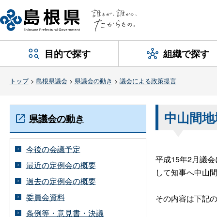
目的で探す
組織で探す
トップ
>
島根県議会
>
県議会の動き
>
議会による政策提言
中山間地
県議会の動き
今後の会議予定
平成15年2月議
最近の定例会の概要
して知事へ中山
過去の定例会の概要
委員会資料
その内容は下記
条例等・意見書・決議