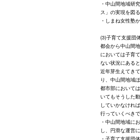
・中山間地域研
ス」の実現を図
・しまね女性塾
(3)子育て支援
都会から中山間
においては子育
ない状況にある
近年芽生えてき
り、中山間地域
都市部において
いてもそうした
していかなけれ
行っていくべき
・中山間地域に
し、円滑な運営
・子育て支援団