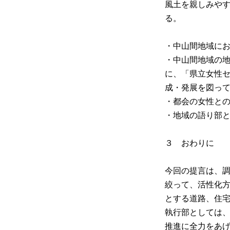
風土を親しみや
る。
・中山間地域に
・中山間地域の
に、「県立女性
成・発展を図っ
・都会の女性と
・地域の語り部
３
おわりに
今回の提言は、
絞って、活性化
とする道路、住
執行部としては
推進に全力をあ