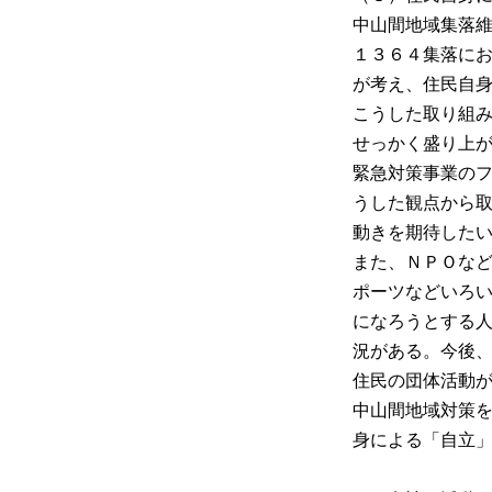
中山間地域集落
１３６４集落に
が考え、住民自
こうした取り組
せっかく盛り上
緊急対策事業の
うした観点から
動きを期待した
また、ＮＰＯな
ポーツなどいろ
になろうとする
況がある。今後
住民の団体活動
中山間地域対策
身による「自立