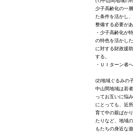
(1)中山間地域
少子高齢化の一
た条件を活かし
整備する必要が
・少子高齢化が
の特色を活かし
に対する財政援
する。
・ＵＩターン者
(2)地域ぐるみ
中山間地域は若
ってお互いに悩
にとっても、近
育て中の親ばか
たりなど、地域
もたちの身近な