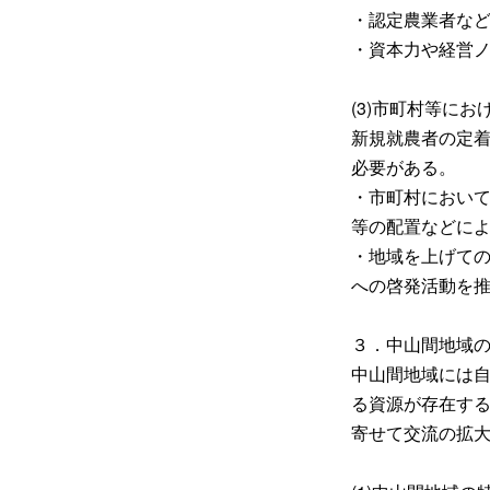
・認定農業者な
・資本力や経営
(3)市町村等に
新規就農者の定
必要がある。
・市町村におい
等の配置などに
・地域を上げて
への啓発活動を
３．中山間地域
中山間地域には
る資源が存在す
寄せて交流の拡