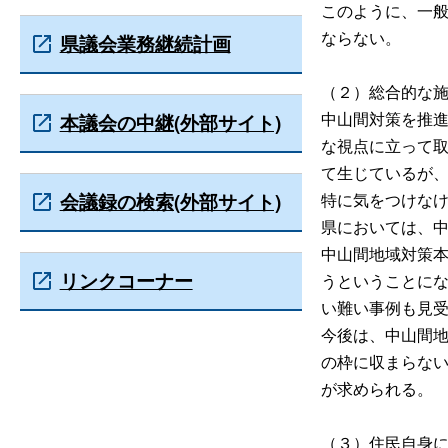
このように、一
ならない。
県議会業務継続計画
（２）総合的な
中山間対策を推
本議会の中継(外部サイト)
な視点に立って
て生じているが
会議録の検索(外部サイト)
特に気をつけな
県においては、
中山間地域対策
リンクコーナー
うということに
い難い事例も見
今後は、中山間
の枠に収まらな
が求められる。
（３）住民自身