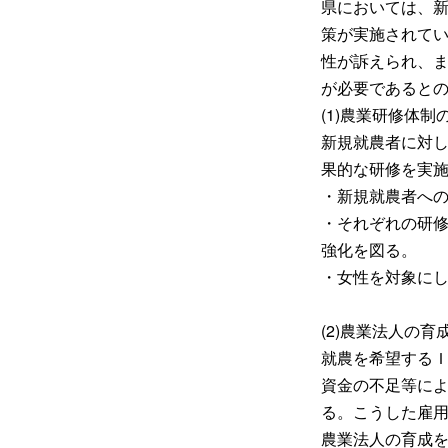
県においては、
策が実施されて
性が訴えられ、
が必要であると
(1)農業研修体制
新規就農者に対
果的な研修を実
・新規就農者へ
・それぞれの研
強化を図る。
・女性を対象に
(2)農業法人の育
就農を希望する
資金の不足等に
る。こうした雇
農業法人の育成