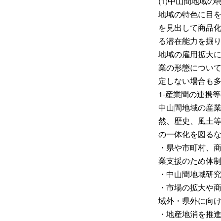
(1)中山間地域
地域の特色に目
を見出して商品
る潜在能力を掘
地域の雇用拡大
業の形態につい
定しない場合も
1-産業間の連携
中山間地域の産
然、歴史、風土
の一体化を図る
・県や市町村、
業支援のため体
・中山間地域研
・市場の拡大や
域外・県外に向
・地産地消を推