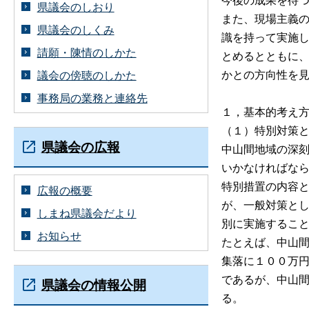
県議会のしおり
また、現場主義
県議会のしくみ
識を持って実施
請願・陳情のしかた
とめるとともに
かとの方向性を
議会の傍聴のしかた
事務局の業務と連絡先
１，基本的考え
（１）特別対策
県議会の広報
中山間地域の深
いかなければな
特別措置の内容
広報の概要
が、一般対策と
しまね県議会だより
別に実施するこ
お知らせ
たとえば、中山
集落に１００万
であるが、中山
県議会の情報公開
る。