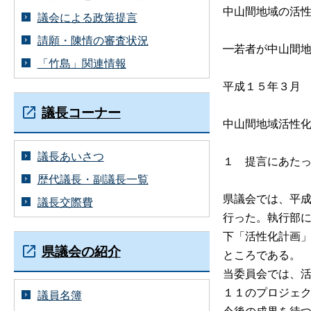
中山間地域の活
議会による政策提言
請願・陳情の審査状況
━若者が中山間
「竹島」関連情報
平成１５年３月
議長コーナー
中山間地域活性
議長あいさつ
１
提言にあた
歴代議長・副議長一覧
県議会では、平
議長交際費
行った。執行部
下「活性化計画
県議会の紹介
ところである。
当委員会では、
１１のプロジェ
議員名簿
今後の成果を待