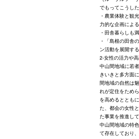
でもってこうし
・農業体験と観
力的な企画によ
・田舎暮らしも
・「島根の田舎
ン活動を展開す
2-女性の活力や
中山間地域に若
きいきと多方面
間地域の自然は
れが定住をため
を高めるととも
た、都会の女性
た事業を推進し
中山間地域の特
て存在しており