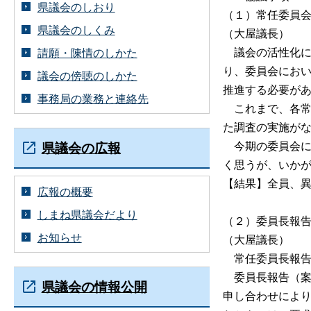
県議会のしおり
（１）常任委員
県議会のしくみ
（大屋議長）
議会の活性化に
請願・陳情のしかた
り、委員会にお
議会の傍聴のしかた
推進する必要が
事務局の業務と連絡先
これまで、各常
た調査の実施が
今期の委員会に
県議会の広報
く思うが、いか
【結果】全員、
広報の概要
しまね県議会だより
（２）委員長報
お知らせ
（大屋議長）
常任委員長報告
委員長報告（案
県議会の情報公開
申し合わせによ