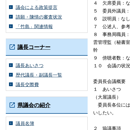
４
欠席委員：
議会による政策提言
５
委員外議員
請願・陳情の審査状況
６
説明員：な
７
公述人、参
「竹島」関連情報
８
事務局職員
雲管理監（秘書
議長コーナー
幹
９
傍聴者数：
議長あいさつ
１
０
会議の状
歴代議長・副議長一覧
委員長会議概要
議長交際費
１
あいさつ
（大屋議長）
県議会の紹介
委員長各位には
いしたい。
議員名簿
２
協議事項