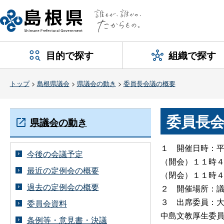
目的で探す
組織で探す
トップ
>
島根県議会
>
県議会の動き
>
委員長会議の概要
委員長会
県議会の動き
１
開催日時：
今後の会議予定
（開会）１１時
最近の定例会の概要
（閉会）１１時
過去の定例会の概要
２
開催場所：
３
出席委員：
委員会資料
中島文教厚生委
条例等・意見書・決議