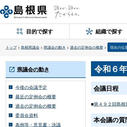
目的で探す
組織で探す
トップ
>
島根県議会
>
県議会の動き
>
過去の定例会の概要
>
現在の位
令和６
県議会の動き
会議日程
今後の会議予定
最近の定例会の概要
■
第４９２回島根県
過去の定例会の概要
委員会資料
本会議の質
条例等・意見書・決議