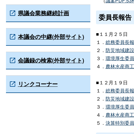
（
議案PDF:53
県議会業務継続計画
委員長報告
■１１月２５日
本議会の中継(外部サイト)
１．
総務委員長報告
２．
防災地域建設委
３．
環境厚生委員長
会議録の検索(外部サイト)
４．
農林水産商工委
■１２月１９日
リンクコーナー
１．
総務委員長報告
２．
防災地域建設委
３．
環境厚生委員長
４．
農林水産商工委
５．
決算特別委員長