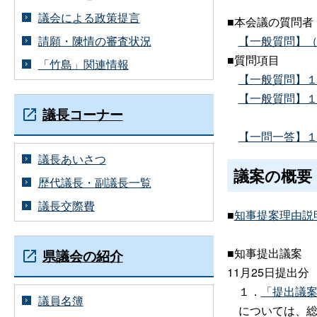
議会による政策提言
■本会議の質問者
請願・陳情の審査状況
【一般質問】（P
■質問項目
「竹島」関連情報
【一般質問】１２
【一般質問】１２
議長コーナー
【一問一答】１２
議長あいさつ
議案の概要
歴代議長・副議長一覧
議長交際費
■
知事提案理由説
■知事提出議案
県議会の紹介
11月25日提出分
１．
「提出議案
議員名簿
については、総