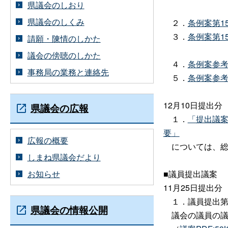
県議会のしおり
県議会のしくみ
２．
条例案第15
３．
条例案第15
請願・陳情のしかた
議会の傍聴のしかた
４．
条例案参考
事務局の業務と連絡先
５．
条例案参考資
12月10日提出分
県議会の広報
１．
「提出議案
要」
広報の概要
については、総
しまね県議会だより
お知らせ
■議員提出議案
11月25日提出分
１．議員提出第
県議会の情報公開
議会の議員の議