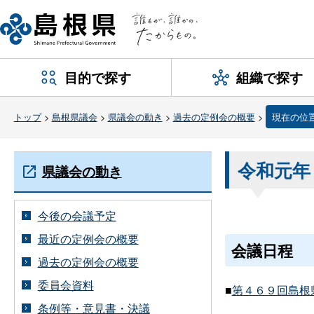
目的で探す
組織で探す
トップ
>
島根県議会
>
県議会の動き
>
過去の定例会の概要
>
現在の位
令和元年
県議会の動き
今後の会議予定
最近の定例会の概要
会議日程
過去の定例会の概要
委員会資料
■
第４６９回島根
条例等・意見書・決議