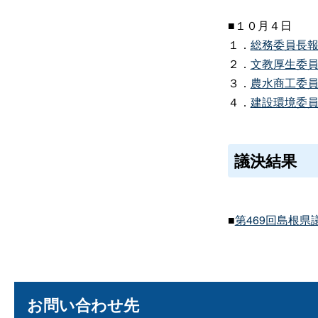
■１０月４日
１．
総務委員長
２．
文教厚生委
３．
農水商工委
４．
建設環境委
議決結果
■
第469回島根
お問い合わせ先