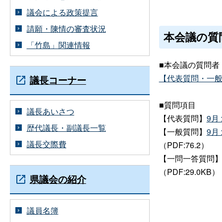
議会による政策提言
請願・陳情の審査状況
本会議の質
「竹島」関連情報
■本会議の質問者
【代表質問・一
議長コーナー
■質問項目
議長あいさつ
【代表質問】
9月
歴代議長・副議長一覧
【一般質問】
9月
議長交際費
（PDF:76.2）
【一問一答質問
（PDF:29.0KB）
県議会の紹介
議員名簿