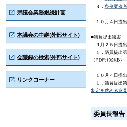
３．
条例案参
県議会業務継続計画
１０月４日提出
本議会の中継(外部サイト)
■議員提出議案
９月２５日提出
１．議員提出第
会議録の検索(外部サイト)
（PDF:192KB）
１０月４日提出
リンクコーナー
１．議員提出第
制定を求める意
委員長報告