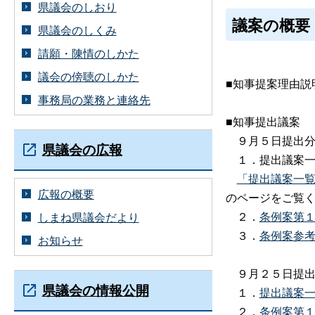
県議会のしおり
議案の概要
県議会のしくみ
請願・陳情のしかた
議会の傍聴のしかた
■知事提案理由説
事務局の業務と連絡先
■知事提出議案
９月５日提出
県議会の広報
１．提出議案一
「提出議案一
広報の概要
のページをご覧
２．
条例案第
しまね県議会だより
３．
条例案参
お知らせ
９月２５日提出
県議会の情報公開
１．
提出議案
２．
条例案第