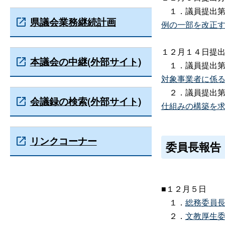
１．議員提出第
県議会業務継続計画
例の一部を改正
１２月１４日提
本議会の中継(外部サイト)
１．議員提出第
対象事業者に
係
２．議員提出第
会議録の検索(外部サイト)
仕組みの構築
を
リンクコーナー
委員長報告
■１２月５日
１．
総務委員
２．
文教厚生