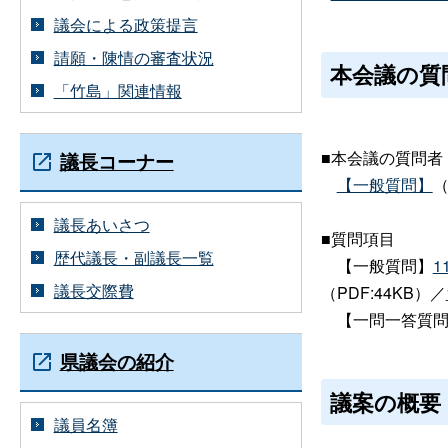
議会による政策提言
請願・陳情の審査状況
本会議の質
「竹島」関連情報
■本会議の質問者
議長コーナー
【一般質問】
（
議長あいさつ
■質問項目
歴代議長・副議長一覧
【一般質問】
1
議長交際費
（PDF:44KB）／
【一問一答質問
県議会の紹介
議案の概要
議員名簿