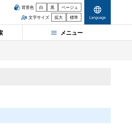
背景色
白
黒
ベージュ
文字サイズ
拡大
標準
Language
索
メニュー