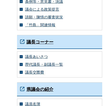
条例等・意見書・決議
議会による政策提言
請願・陳情の審査状況
「竹島」関連情報
議長コーナー
議長あいさつ
歴代議長・副議長一覧
議長交際費
県議会の紹介
議員名簿