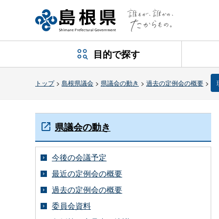
目的で探す
トップ
>
島根県議会
>
県議会の動き
>
過去の定例会の概要
>
県議会の動き
今後の会議予定
最近の定例会の概要
過去の定例会の概要
委員会資料