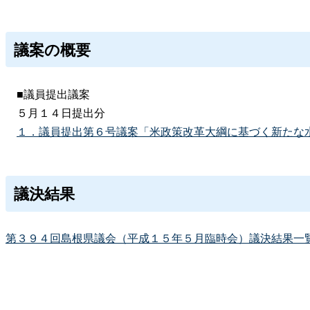
議案の概要
■議員提出議案
５月１４日提出分
１．議員提出第６号議案「米政策改革大綱に基づく新たな
議決結果
第３９４回島根県議会（平成１５年５月臨時会）議決結果一