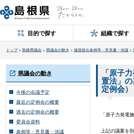
目的で探す
組織で探す
トップ
>
島根県議会
>
県議会の動き
>
議員提出条例等・意見書・決議
>
「原子力
県議会の動き
置法」の
定例会）
今後の会議予定
最近の定例会の概要
過去の定例会の概要
「原子力発電施
委員会資料
上記の議案を別紙
条例等・意見書・決議