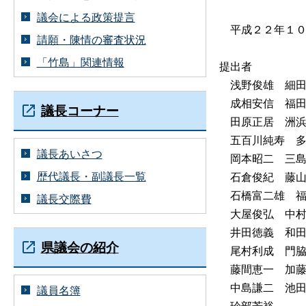
議会による政策提言
平成２２年１０
請願・陳情の審査状況
「竹島」関連情報
提出者
浅野俊
雄
細
成相安
信
福
議長コーナー
田原正
居
洲
五百川純
寿
議長あいさつ
岡本昭
二
三
歴代議長・副議長一覧
石倉俊
紀
藤
石橋富二
雄
議長交際費
大屋俊
弘
中
井田徳
義
和
県議会の紹介
尾村利
成
門
藤間恵
一
加
中島謙
二
池
議員名簿
珍部芳裕