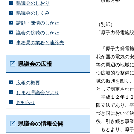
県議会のしおり
県議会のしくみ
請願・陳情のしかた
（別紙）
「原子力発電施
議会の傍聴のしかた
事務局の業務と連絡先
「原子力発電施
我が国の電気の
県議会の広報
等の周辺の地域
つ広域的な整備
域の振興を図り
広報の概要
として制定され
しまね県議会だより
平成１２年１２
お知らせ
限立法であり、
づき国において
後、引き続き事
県議会の情報公開
もとより、原子