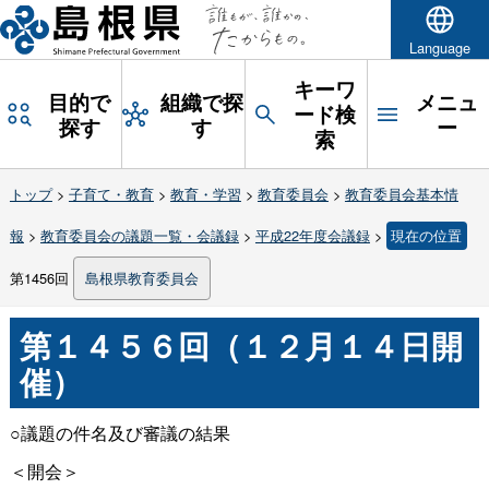
Language
キーワ
目的で
組織で探
メニュ
ード検
探す
す
ー
索
トップ
>
子育て・教育
>
教育・学習
>
教育委員会
>
教育委員会基本情
報
>
教育委員会の議題一覧・会議録
>
平成22年度会議録
>
現在の位置
第1456回
島根県教育委員会
第１４５６回（１２月１４日開
催）
○議題の件名及び審議の結果
＜開会＞