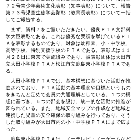
７２号青少年芸術文化表彰（知事表彰）について、報告
第７３号児童生徒学芸顕彰（教育長表彰）について一括
してご報告する。
まず、資料７をご覧いただきたい。優良ＰＴＡ文部科
学大臣表彰である。これは優秀な実績を挙げているＰＴ
Ａを表彰するものであり、対象は幼稚園、小・中学校、
高等学校、特別支援学校のＰＴＡである。表彰式は１１
月２６日に東京で実施済みであり、被表彰団体は大田市
立大田小学校ＰＴＡと松江市立鹿島東小学校ＰＴＡであ
る。
大田小学校ＰＴＡでは、基本構想に基づいた活動が推
進されており、ＰＴＡ活動の基本理念や目標というもの
をきちんと定めて会員の共通理解としている。１つの構
想に基づき、５つの部会を設け、統一的な活動の推進が
図られている。また、地域安全マップの作成など地域と
連携した児童の安全確保の取り組みを行っており、そう
した取り組みが大田市内の小・中学校ＰＴＡにまで広ま
った。
鹿島東小学校ＰＴＡは、ノーテレビ・ノーゲームなど