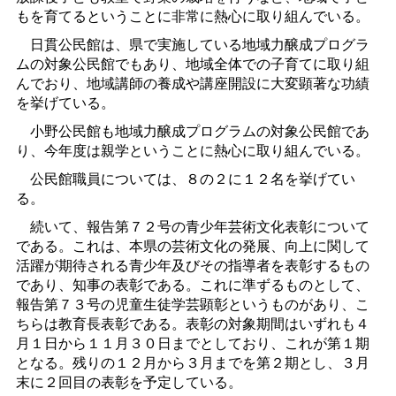
もを育てるということに非常に熱心に取り組んでいる。
日貫公民館は、県で実施している地域力醸成プログラ
ムの対象公民館でもあり、地域全体での子育てに取り組
んでおり、地域講師の養成や講座開設に大変顕著な功績
を挙げている。
小野公民館も地域力醸成プログラムの対象公民館であ
り、今年度は親学ということに熱心に取り組んでいる。
公民館職員については、８の２に１２名を挙げてい
る。
続いて、報告第７２号の青少年芸術文化表彰について
である。これは、本県の芸術文化の発展、向上に関して
活躍が期待される青少年及びその指導者を表彰するもの
であり、知事の表彰である。これに準ずるものとして、
報告第７３号の児童生徒学芸顕彰というものがあり、こ
ちらは教育長表彰である。表彰の対象期間はいずれも４
月１日から１１月３０日までとしており、これが第１期
となる。残りの１２月から３月までを第２期とし、３月
末に２回目の表彰を予定している。