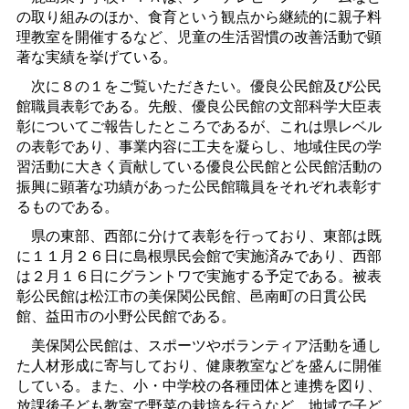
の取り組みのほか、食育という観点から継続的に親子料
理教室を開催するなど、児童の生活習慣の改善活動で顕
著な実績を挙げている。
次に８の１をご覧いただきたい。優良公民館及び公民
館職員表彰である。先般、優良公民館の文部科学大臣表
彰についてご報告したところであるが、これは県レベル
の表彰であり、事業内容に工夫を凝らし、地域住民の学
習活動に大きく貢献している優良公民館と公民館活動の
振興に顕著な功績があった公民館職員をそれぞれ表彰す
るものである。
県の東部、西部に分けて表彰を行っており、東部は既
に１１月２６日に島根県民会館で実施済みであり、西部
は２月１６日にグラントワで実施する予定である。被表
彰公民館は松江市の美保関公民館、邑南町の日貫公民
館、益田市の小野公民館である。
美保関公民館は、スポーツやボランティア活動を通し
た人材形成に寄与しており、健康教室などを盛んに開催
している。また、小・中学校の各種団体と連携を図り、
放課後子ども教室で野菜の栽培を行うなど、地域で子ど