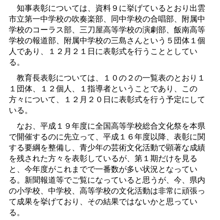
知事表彰については、資料９に挙げているとおり出雲
市立第一中学校の吹奏楽部、同中学校の合唱部、附属中
学校のコーラス部、三刀屋高等学校の演劇部、飯南高等
学校の報道部、附属中学校の三島さんという５団体１個
人であり、１２月２１日に表彰式を行うこととしてい
る。
教育長表彰については、１０の２の一覧表のとおり１
１団体、１２個人、１指導者ということであり、この
方々について、１２月２０日に表彰式を行う予定にして
いる。
なお、平成１９年度に全国高等学校総合文化祭を本県
で開催するのに先立って、平成１６年度以降、表彰に関
する要綱を整備し、青少年の芸術文化活動で顕著な成績
を残された方々を表彰しているが、第１期だけを見る
と、今年度がこれまでで一番数が多い状況となってい
る。新聞報道等でご覧になっていると思うが、今、県内
の小学校、中学校、高等学校の文化活動は非常に頑張っ
て成果を挙げており、その結果ではないかと思ってい
る。