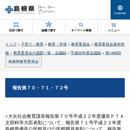
Language
目的で探す
組織で探す
キーワード検索
メニュー
トップ
>
子育て・教育
>
教育・学習
>
教育委員会
>
教育委員会基本情
報
>
教育委員会の議題一覧・会議録
>
平成22年度会議録
>
第1456回
島根県教育委員会
報告第７０・７１・７２号
○大矢社会教育課長報告第７０号平成２２年度優良ＰＴＡ
文部科学大臣表彰について、報告第７１号平成２２年度
島根県優良公民館及び公民館職員表彰について、報告第