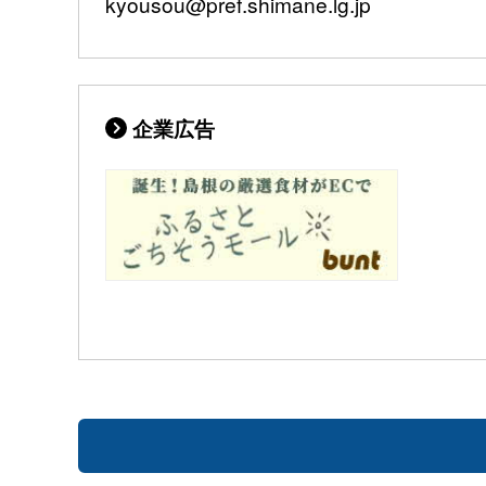
kyousou@pref.shimane.lg.jp
企業広告