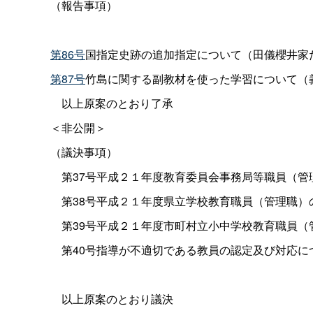
（報告事項）
第86号
国指定史跡の追加指定について（田儀櫻井家
第87号
竹島に関する副教材を使った学習について（
以上原案のとおり了承
＜非公開＞
（議決事項）
第37号平成２１年度教育委員会事務局等職員（管
第38号平成２１年度県立学校教育職員（管理職）
第39号平成２１年度市町村立小中学校教育職員（
第40号指導が不適切である教員の認定及び対応に
以上原案のとおり議決