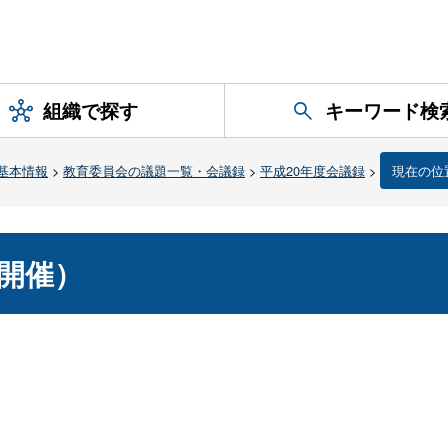
組織で探す
キーワード検
基本情報
>
教育委員会の議題一覧・会議録
>
平成20年度会議録
>
現在の位
開催）