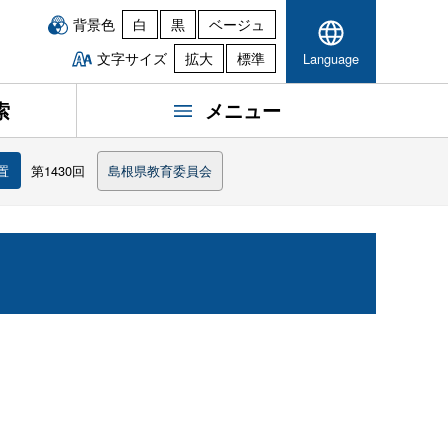
背景色
白
黒
ベージュ
文字サイズ
拡大
標準
Language
索
メニュー
置
第1430回
島根県教育委員会