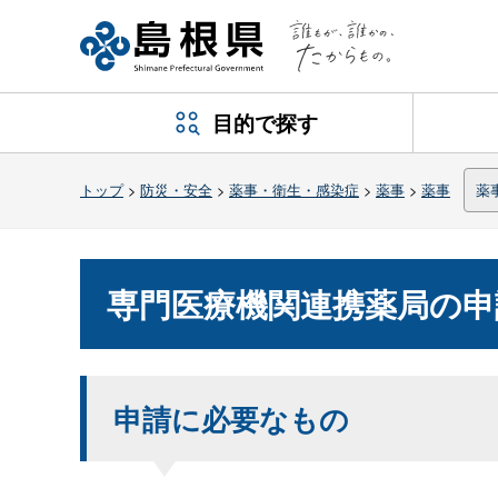
目的で探す
トップ
>
防災・安全
>
薬事・衛生・感染症
>
薬事
>
薬事
薬
専門医療機関連携薬局の申
申請に必要なもの