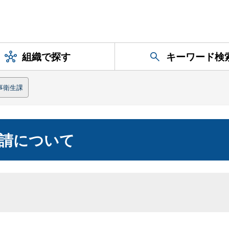
組織で探す
キーワード検
事衛生課
請について