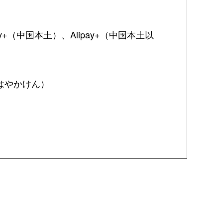
y+（中国本土）、Alipay+（中国本土以
A、はやかけん）