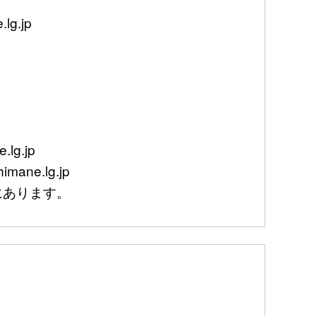
g.jp
lg.jp
mane.lg.jp
あります。