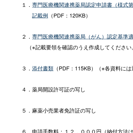
１．
専門医療機関連携薬局認定申請書（様式
記載例
（PDF：120KB）
２．
専門医療機関連携薬局（がん）認定基準
（※記載要領を確認のうえ作成してください
３．
添付書類
（PDF：115KB）
（※各資料には
４．薬局開設許可証の写し
５．麻薬小売業者免許証の写し
６．申請手数料：１２，０００円（納付方法