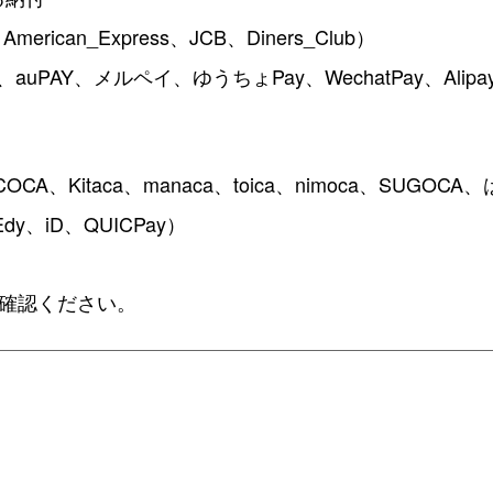
ican_Express、JCB、Diners_Club）
PAY、メルペイ、ゆうちょPay、WechatPay、Alipa
A、Kitaca、manaca、toica、nimoca、SUGOC
、iD、QUICPay）
確認ください。