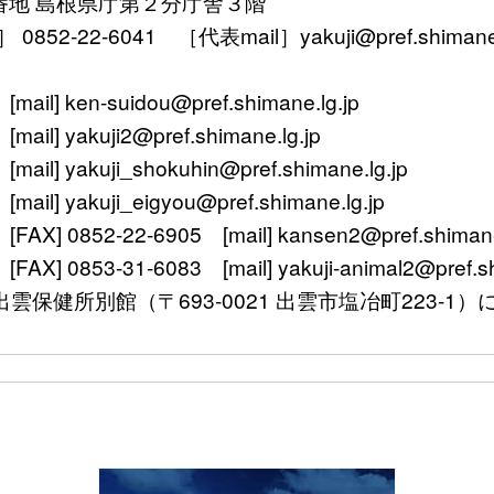
番地 島根県庁第２分庁舎３階
52-22-6041 ［代表mail］yakuji@pref.shimane.l
ken-suidou@pref.shimane.lg.jp
yakuji2@pref.shimane.lg.jp
 yakuji_shokuhin@pref.shimane.lg.jp
 yakuji_eigyou@pref.shimane.lg.jp
 0852-22-6905 [mail] kansen2@pref.shimane.
0853-31-6083 [mail] yakuji-animal2@pref.shi
〒693-0021 出雲市塩冶町223-1）に