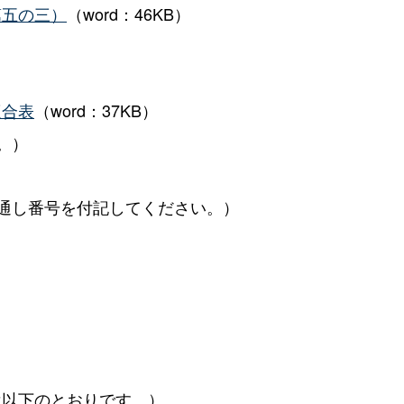
第五の三）
（word：46KB
）
適合表
（word：37KB）
。）
通し番号を付記してください。）
は以下のとおりです。）