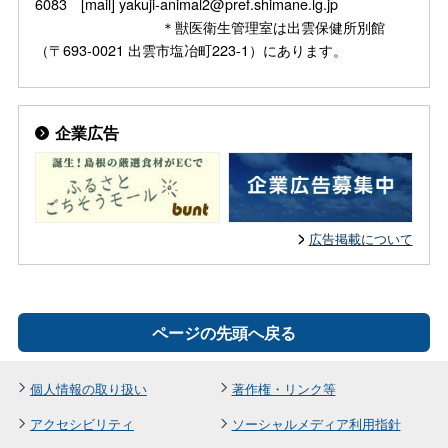
6083 [mail] yakuji-animal2@pref.shimane.lg.jp
＊獣医衛生管理室は出雲保健所別館
（〒693-0021 出雲市塩冶町223-1）にあります。
企業広告
広告掲載について
ページの先頭へ戻る
個人情報の取り扱い
著作権・リンク等
アクセシビリティ
ソーシャルメディア利用指針