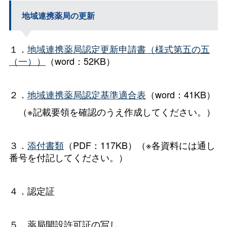
地域連携薬局の更新
１．
地域連携薬局認定更新申請書（様式第五の五
（一））
（word：52KB）
２．
地域連携薬局認定基準適合表
（word：41KB）
（※記載要領を確認のうえ作成してください。）
３．
添付書類
（PDF：117KB）
（※各資料には通し
番号を付記してください。）
４．認定証
５．薬局開設許可証の写し