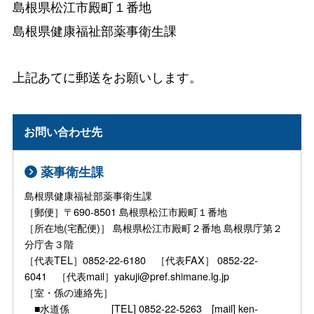
島根県松江市殿町１番地
島根県健康福祉部薬事衛生課
上記あてに郵送をお願いします。
お問い合わせ先
薬事衛生課
島根県健康福祉部薬事衛生課
［郵便］〒690-8501 島根県松江市殿町１番地
［所在地(宅配便)］ 島根県松江市殿町２番地 島根県庁第２
分庁舎３階
［代表TEL］0852-22-6180 ［代表FAX］ 0852-22-
6041 ［代表mail］yakuji@pref.shimane.lg.jp
［室・係の連絡先］
■水道係 [TEL] 0852-22-5263 [mail] ken-