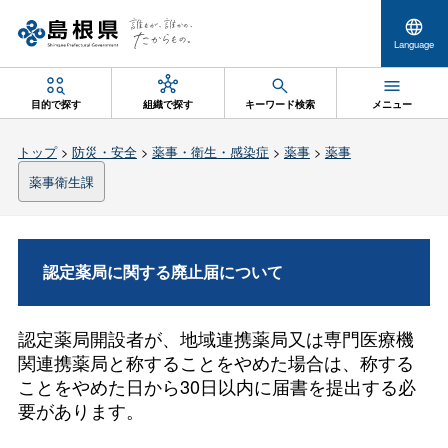
Language
目的で探す
組織で探す
キーワード検索
メニュー
トップ
>
防災・安全
>
薬事・衛生・感染症
>
薬事
>
薬事
薬事衛生課
認定薬局に関する廃止届について
認定薬局開設者が、地域連携薬局又は専門医療機
関連携薬局と称することをやめた場合は、称する
ことをやめた日から30日以内に届書を提出する必
要があります。