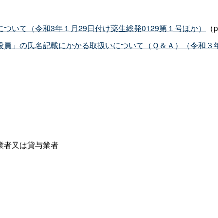
ついて（令和3年１月29日付け薬生総発0129第１号ほか）
（p
役員」の氏名記載にかかる取扱いについて（Ｑ＆Ａ）（令和３年
業者又は貸与業者