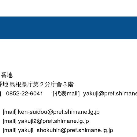
１番地
番地 島根県庁第２分庁舎３階
52-22-6041 ［代表mail］yakuji@pref.shimane.l
ken-suidou@pref.shimane.lg.jp
yakuji2@pref.shimane.lg.jp
 yakuji_shokuhin@pref.shimane.lg.jp