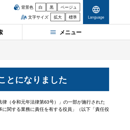
背景色
白
黒
ベージュ
文字サイズ
拡大
標準
Language
索
メニュー
ことになりました
律（令和元年法律第63号）」の一部が施行された
事に関する業務に責任を有する役員」（以下「責任役