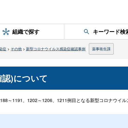
組織で探す
キーワード検
染症
>
その他
>
新型コロナウイルス感染症確認事例
薬事衛生課
日確認)について
86、1188～1191、1202～1206、1211例目となる新型コロ