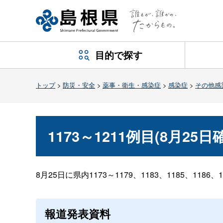
目的で探す
トップ
>
防災・安全
>
薬事・衛生・感染症
>
感染症
>
その他感
1173～1211例目(8月25
8月25日に県内1173～1179、1183、1185、11
報道発表資料