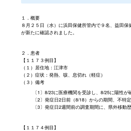
１．概要
８月２５日（水）に浜田保健所管内で９名、益田保
が新たに確認されました。
２．患者
【１１７３例目】
（１）居住地：江津市
（２）症状：発熱、咳、息切れ（軽症）
（３）備考
〔1〕8/23に医療機関を受診し、8/25に陽性
〔2〕発症日2日前（8/18）からの期間、不
〔3〕発症日2週間前の調査期間に、県外移動
【１１７４例目】