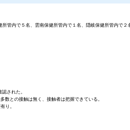
健所管内で５名、雲南保健所管内で１名、隠岐保健所管内で２
が確認された。
特定多数との接触は無く、接触者は把握できている。
歴有り。