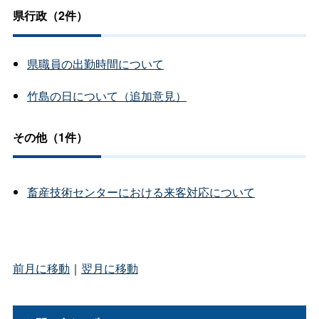
県行政（2件）
県職員の出勤時間について
竹島の日について（追加意見）
その他（1件）
畜産技術センターにおける来客対応について
前月に移動
｜
翌月に移動