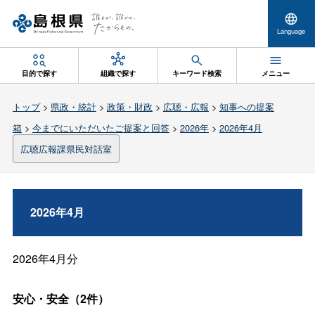
Language
目的で探す
組織で探す
キーワード検索
メニュー
トップ
>
県政・統計
>
政策・財政
>
広聴・広報
>
知事への提案
箱
>
今までにいただいたご提案と回答
>
2026年
>
2026年4月
広聴広報課県民対話室
2026年4月
2026年4月分
安心・安全（2件）