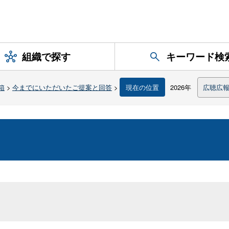
組織で探す
キーワード検
箱
>
今までにいただいたご提案と回答
>
現在の位置
2026年
広聴広