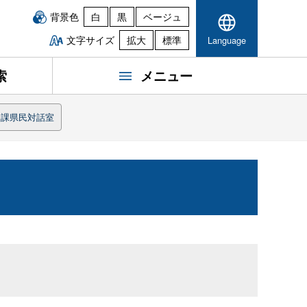
背景色
白
黒
ベージュ
文字サイズ
拡大
標準
Language
索
メニュー
報課県民対話室