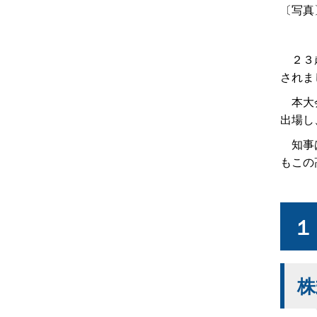
〔写真
２３歳
されま
本大会
出場し
知事は
もこの
１
株