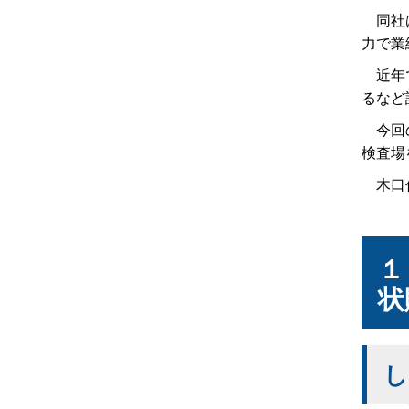
同社は
力で業
近年で
るなど
今回の
検査場
木口代
１
状
し