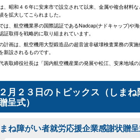
、昭和４６年に安来市で設立されて以来、金属や複合材料な
績を拡大してこられました。
は、航空機業界の国際認証であるNadcap(ナドキャップ)
認証取得を戦略的に取り組まれています。
計画は、航空機用大型鍛造品の超音波非破壊検査業務の実施
を新設されるものです。
表取締役社長は「国内航空機産業の発展や松江、安来地域の
２月２３日のトピックス（しまね
贈呈式）
まね障がい者就労応援企業感謝状贈呈