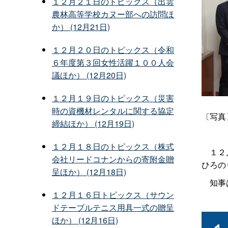
１２月２１日のトピックス（出雲
農林高等学校カヌー部への訪問ほ
か） (12月21日)
１２月２０日のトピックス（令和
６年度第３回女性活躍１００人会
議ほか） (12月20日)
１２月１９日のトピックス（災害
時の資機材レンタルに関する協定
〔写真
締結ほか） (12月19日)
１２月１８日のトピックス（株式
１２月
会社リードコナンからの寄附金贈
ひろの
呈ほか） (12月18日)
知事は
１２月１６日トピックス（サウン
ドテーブルテニス用具一式の贈呈
ほか） (12月16日)