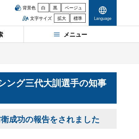
背景色
白
黒
ベージュ
文字サイズ
拡大
標準
Language
索
メニュー
シング三代大訓選手の知事
防衛成功の報告をされました