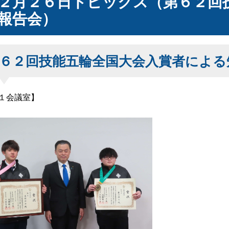
２月２６日トピックス（第６２回
報告会）
６２回技能五輪全国大会入賞者による
１会議室】