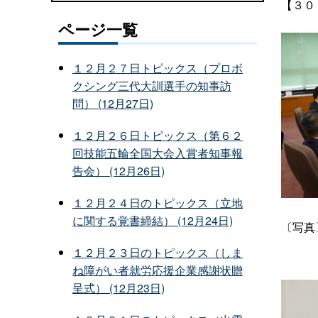
【３０
ページ一覧
１２月２７日トピックス（プロボ
クシング三代大訓選手の知事訪
問） (12月27日)
１２月２６日トピックス（第６２
回技能五輪全国大会入賞者知事報
告会） (12月26日)
１２月２４日のトピックス（立地
に関する覚書締結） (12月24日)
〔写真
１２月２３日のトピックス（しま
ね障がい者就労応援企業感謝状贈
呈式） (12月23日)