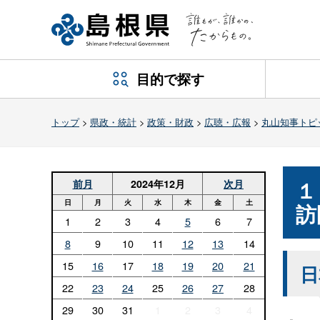
目的で探す
トップ
>
県政・統計
>
政策・財政
>
広聴・広報
>
丸山知事トピ
１
前月
2024年12月
次月
日
月
火
水
木
金
土
訪
1
2
3
4
5
6
7
8
9
10
11
12
13
14
15
16
17
18
19
20
21
日
22
23
24
25
26
27
28
29
30
31
1
2
3
4