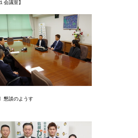
１会議室】
〕懇談のようす