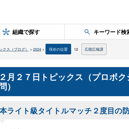
組織で探す
キーワード検
ックス（ブログ）
>
2024
>
現在の位置
12
広聴広報課
２月２７日トピックス（プロボク
問）
本ライト級タイトルマッチ２度目の