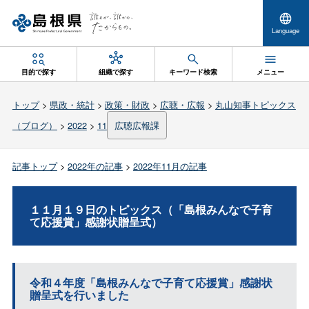
Language
目的で探す
組織で探す
キーワード検索
メニュー
トップ
>
県政・統計
>
政策・財政
>
広聴・広報
>
丸山知事トピックス
（ブログ）
>
2022
>
11
広聴広報課
記事トップ
>
2022年の記事
>
2022年11月の記事
１１月１９日のトピックス（「島根みんなで子育
て応援賞」感謝状贈呈式）
令和４年度「島根みんなで子育て応援賞」感謝状
贈呈式を行いました