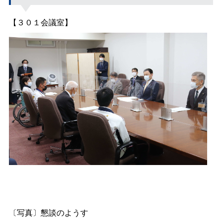
【３０１会議室】
〔写真〕懇談のようす