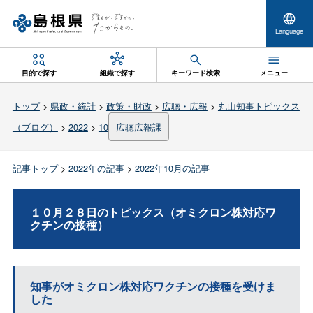
Language
目的で探す
組織で探す
キーワード検索
メニュー
トップ
>
県政・統計
>
政策・財政
>
広聴・広報
>
丸山知事トピックス
（ブログ）
>
2022
>
10
広聴広報課
記事トップ
>
2022年の記事
>
2022年10月の記事
１０月２８日のトピックス（オミクロン株対応ワ
クチンの接種）
知事がオミクロン株対応ワクチンの接種を受けま
した