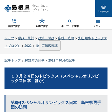
Language
目的で探す
組織で探す
キーワード検索
メニュー
トップ
>
県政・統計
>
政策・財政
>
広聴・広報
>
丸山知事トピックス
（ブログ）
>
2022
>
10
広聴広報課
記事トップ
>
2022年の記事
>
2022年10月の記事
１０月２４日のトピックス（スペシャルオリンピ
ックス日
本
ほか）
第8回スペシャルオリンピックス日
本
島根県選手
団の訪問