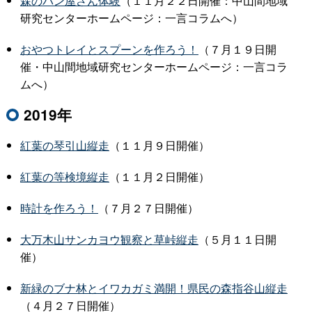
森のパン屋さん体験
（１１月２２日開催：中山間地域
研究センターホームページ：一言コラムへ）
おやつトレイとスプーンを作ろう！
（７月１９日開
催・中山間地域研究センターホームページ：一言コラ
ムへ）
2019年
紅葉の琴引山縦走
（１１月９日開催）
紅葉の等検境縦走
（１１月２日開催）
時計を作ろう！
（７月２７日開催）
大万木山サンカヨウ観察と草峠縦走
（５月１１日開
催）
新緑のブナ林とイワカガミ満開！県民の森指谷山縦走
（４月２７日開催）