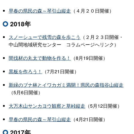
早春の県民の森～琴引山縦走
（４月２０日開催）
2018年
スノーシューで残雪の森を歩こう
（２月２３日開催・
中山間地域研究センタ
ー
コラムページへリンク）
間伐材の丸太で動物を作る！
（8月19日開催）
黒板を作ろう！
（7月21日開催）
新緑のブナ林とイワカガミ満開！県民の森指谷山縦走
（5月6日開催）
大万木山サンカヨウ観察と草峠縦走
（5月12日開催）
早春の県民の森～琴引山縦走
（4月21日開催）
2017年