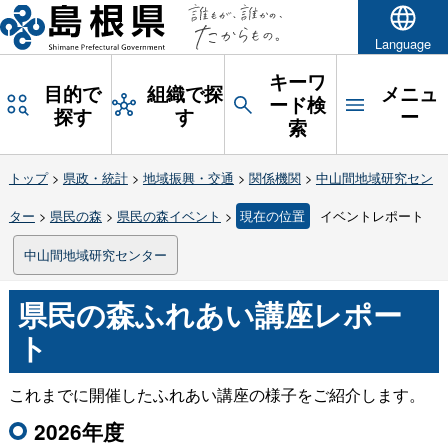
Language
キーワ
目的で
組織で探
メニュ
ード検
探す
す
ー
索
トップ
>
県政・統計
>
地域振興・交通
>
関係機関
>
中山間地域研究セン
ター
>
県民の森
>
県民の森イベント
>
現在の位置
イベントレポート
中山間地域研究センター
県民の森ふれあい講座レポー
ト
これまでに開催したふれあい講座の様子をご紹介します。
2026年度