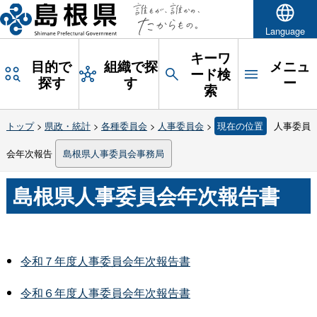
Language
キーワ
目的で
組織で探
メニュ
ード検
探す
す
ー
索
トップ
>
県政・統計
>
各種委員会
>
人事委員会
>
現在の位置
人事委員
会年次報告
島根県人事委員会事務局
島根県人事委員会年次報告書
令和７年度人事委員会年次報告書
令和６年度人事委員会年次報告書