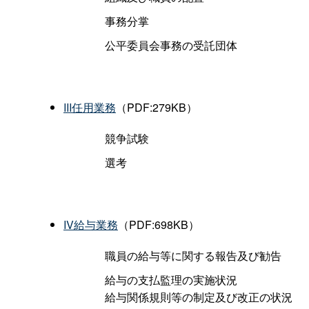
事務分掌
公平委員会事務の受託団体
III任用業務
（PDF:279KB）
競争試験
選考
IV給与業務
（PDF:698KB）
職員の給与等に関する報告及び勧告
給与の支払監理の実施状況
給与関係規則等の制定及び改正の状況