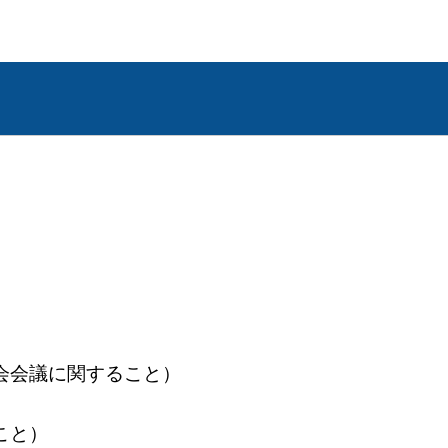
殿町8番地
こと）
会議に関すること）
こと）