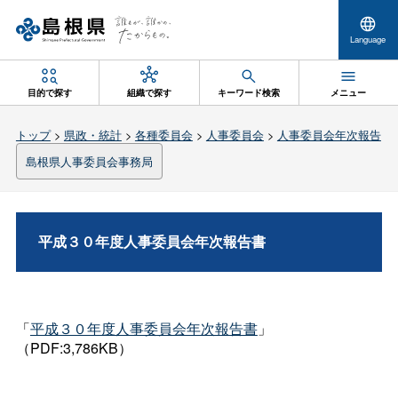
Language
目的で探す
組織で探す
キーワード検索
メニュー
トップ
>
県政・統計
>
各種委員会
>
人事委員会
>
人事委員会年次報告
島根県人事委員会事務局
平成３０年度人事委員会年次報告書
「
平成３０年度人事委員会年次報告書
」
（PDF:3,786KB）