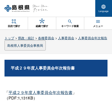
Language
目的で探す
組織で探す
キーワード検索
メニュー
トップ
>
県政・統計
>
各種委員会
>
人事委員会
>
人事委員会年次報告
島根県人事委員会事務局
平成２９年度人事委員会年次報告書
「
平成２９年度人事委員会年次報告書
」
（PDF:1,131KB）