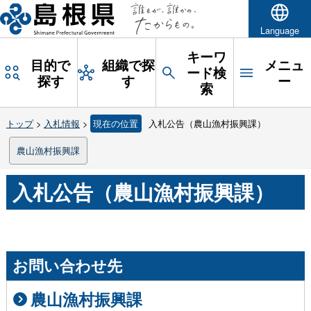
Language
キーワ
目的で
組織で探
メニュ
ード検
探す
す
ー
索
トップ
>
入札情報
>
現在の位置
入札公告（農山漁村振興課）
農山漁村振興課
入札公告（農山漁村振興課）
お問い合わせ先
農山漁村振興課