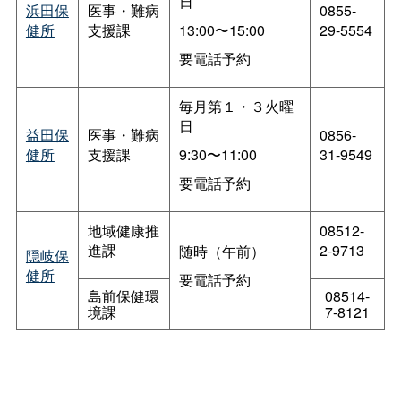
日
浜田保
医事・難病
0855-
健所
支援課
13:00〜15:00
29-5554
要電話予約
毎月第１・３火曜
日
益田保
医事・難病
0856-
健所
支援課
9:30〜11:00
31-9549
要電話予約
地域健康推
08512-
進課
2-9713
随時（午前）
隠岐保
健所
要電話予約
島前保健環
08514-
境課
7-8121