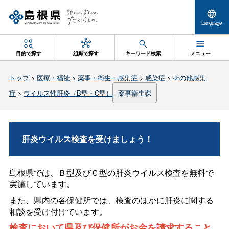
Language
目的で探す
組織で探す
キーワード検索
メニュー
トップ
>
医療・福祉
>
薬事・衛生・感染症
>
感染症
>
その他感染
症
>
ウイルス性肝炎（B型・C型）
薬事衛生課
肝炎ウイルス検査を受けましょう！
島根県では、Ｂ型及びＣ型の肝炎ウイルス検査を無料で
実施しています。
また、県内の各保健所では、検査のほかに肝炎に関する
相談を受け付けています。
検査において県及び保健所がお金を請求すること