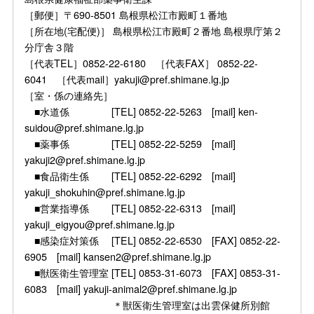
［郵便］〒690-8501 島根県松江市殿町１番地
［所在地(宅配便)］ 島根県松江市殿町２番地 島根県庁第２
分庁舎３階
［代表TEL］0852-22-6180 ［代表FAX］ 0852-22-
6041 ［代表mail］yakuji@pref.shimane.lg.jp
［室・係の連絡先］
■水道係 [TEL] 0852-22-5263 [mail] ken-
suidou@pref.shimane.lg.jp
■薬事係 [TEL] 0852-22-5259 [mail]
yakuji2@pref.shimane.lg.jp
■食品衛生係 [TEL] 0852-22-6292 [mail]
yakuji_shokuhin@pref.shimane.lg.jp
■営業指導係 [TEL] 0852-22-6313 [mail]
yakuji_eigyou@pref.shimane.lg.jp
■感染症対策係 [TEL] 0852-22-6530 [FAX] 0852-22-
6905 [mail] kansen2@pref.shimane.lg.jp
■獣医衛生管理室 [TEL] 0853-31-6073 [FAX] 0853-31-
6083 [mail] yakuji-animal2@pref.shimane.lg.jp
＊獣医衛生管理室は出雲保健所別館