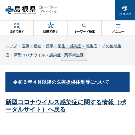
Language
目的で探す
組織で探す
キーワード検索
メニュー
トップ
>
医療・福祉
>
薬事・衛生・感染症
>
感染症
>
その他感染
症
>
新型コロナウイルス感染症
薬事衛生課
令和６年４月以降の医療提供体制等について
新型コロナウイルス感染症に関する情報（ポ
ータルサイト）へ戻る