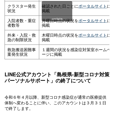
クラスター発生
確認された日ごとに
ポータルサイト
に
状況
掲載
scrollable
入院者数・重症
月曜日時点の状況を
ポータルサイト
に
者数等
掲載
外来・入院・救
木曜日時点の状況を
ポータルサイト
に
急の制限状況
掲載
救急搬送困難事
１週間の状況を感染症対策室ホームペ
案発生状況
ージに掲載
LINE公式アカウント「島根県-新型コロナ対策
パーソナルサポート」の終了について
令和６年４月以降、新型コロナ感染症が通常の医療提供
体制へ変わることに伴い、このアカウントは３月３１日
で終了します。