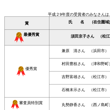
平成２9年度の受賞者のみなさんは
氏名
(在住圏域
賞
最優秀賞
須田京子さ
ん
（松
兼
原
清さ
ん
（浜田市）
村田豊枝さ
ん
（津和野町
優秀賞
吉野富雄さ
ん
（松江市）
石橋末示さ
ん
（松江市）
審査員特別賞
丸勢静香さ
ん
（西ノ島町