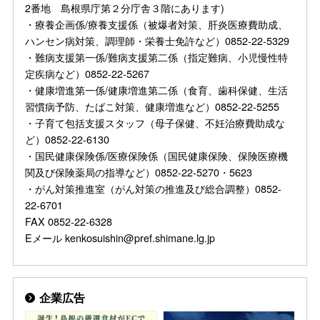
2番地 島根県庁第２分庁舎３階にあります)
・療養企画係/療養支援係（被爆者対策、肝炎医療費助成、
ハンセン病対策、調理師・栄養士免許など）0852-22-5329
・難病支援第一係/難病支援第二係（指定難病、小児慢性特
定疾病など）0852-22-5267
・健康増進第一係/健康増進第二係（食育、歯科保健、生活
習慣病予防、たばこ対策、健康増進など）0852-22-5255
・子育て包括支援スタッフ（母子保健、不妊治療費助成な
ど）0852-22-6130
・国民健康保険係/医療保険係（国民健康保険、保険医療機
関及び保険薬局の指導など）0852-22-5270・5623
・がん対策推進室（がん対策の推進及び総合調整）0852-
22-6701
FAX 0852-22-6328
Eメール kenkosuishin@pref.shimane.lg.jp
企業広告