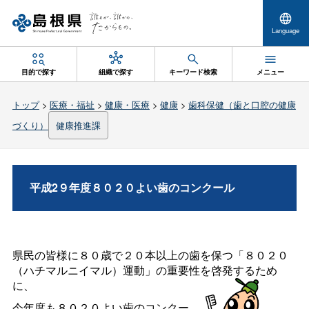
Language
目的で探す
組織で探す
キーワード検索
メニュー
トップ
>
医療・福祉
>
健康・医療
>
健康
>
歯科保健（歯と口腔の健康
づくり）
健康推進課
平成2９年度８０２０よい歯のコンクール
県民の皆様に８０歳で２０本以上の歯を保つ「８０２０
（ハチマルニイマル）運動」の重要性を啓発するため
に、
今年度も８０２０よい歯のコンクー