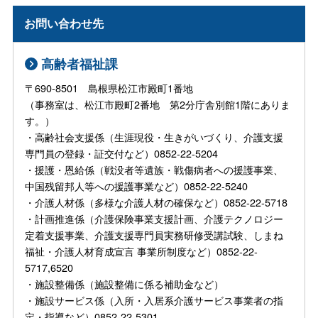
お問い合わせ先
高齢者福祉課
〒690-8501 島根県松江市殿町1番地
（事務室は、松江市殿町2番地 第2分庁舎別館1階にありま
す。）
・高齢社会支援係（生涯現役・生きがいづくり、介護支援
専門員の登録・証交付など）0852-22-5204
・援護・恩給係（戦没者等遺族・戦傷病者への援護事業、
中国残留邦人等への援護事業など）0852-22-5240
・介護人材係（多様な介護人材の確保など）0852-22-5718
・計画推進係（介護保険事業支援計画、介護テクノロジー
定着支援事業、介護支援専門員実務研修受講試験、しまね
福祉・介護人材育成宣言 事業所制度など）0852-22-
5717,6520
・施設整備係（施設整備に係る補助金など）
・施設サービス係（入所・入居系介護サービス事業者の指
定・指導など）0852-22-5301