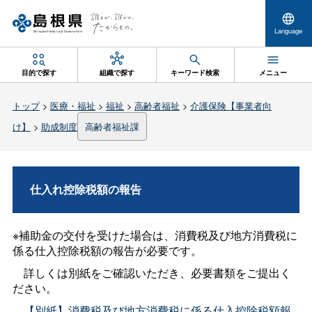
Language
目的で探す
組織で探す
キーワード検索
メニュー
トップ
>
医療・福祉
>
福祉
>
高齢者福祉
>
介護保険【事業者向
け】
>
助成制度
高齢者福祉課
仕入れ控除税額の報告
※補助金の交付を受けた場合は、消費税及び地方消費税に
係る仕入控除税額の報告が必要です。
詳しくは別紙をご確認いただき、必要書類をご提出く
ださい。
【別紙】消費税及び地方消費税に係る仕入控除税額報