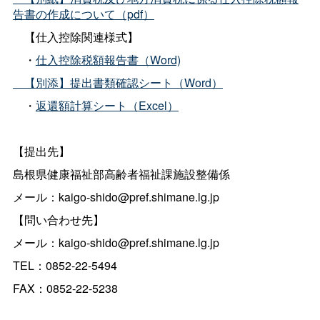
告書の作成について（pdf）
【仕入控除関連様式】
・
仕入控除税額報告書（Word)
【別添】提出書類確認シート（Word）
・
返還額計算シート（Excel）
【提出先】
島根県健康福祉部高齢者福祉課施設整備係
メール：kaigo-shido@pref.shimane.lg.jp
【問い合わせ先】
メール：kaigo-shido@pref.shimane.lg.jp
TEL：0852-22-5494
FAX：0852-22-5238