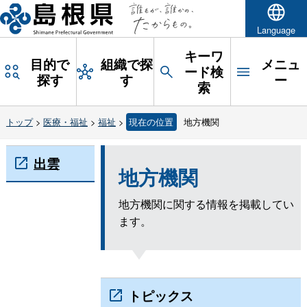
Language
キーワ
目的で
組織で探
メニュ
ード検
探す
す
ー
索
トップ
>
医療・福祉
>
福祉
>
現在の位置
地方機関
出雲
地方機関
地方機関に関する情報を掲載してい
ます。
トピックス