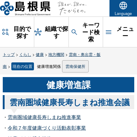
Language
キーワ
目的で
組織で探
メニュ
ード検
探す
す
ー
索
トップ
>
くらし
>
健康
>
地方機関
>
雲南・奥出雲・飯
南
>
現在の位置
健康増進関係
雲南保健所
健康増進課
雲南圏域健康長寿しまね推進会議
・
雲南圏域健康長寿しまね推進事業
・
令和７年度健康づくり活動表彰事業