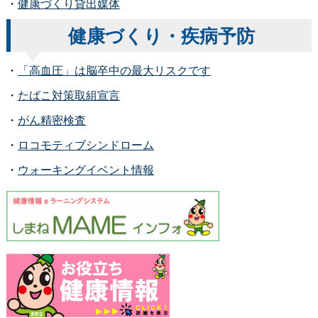
・
健康づくり貸出媒体
健康づくり・疾病予防
・
「高血圧」は脳卒中の最大リスクです
・
たばこ対策取組宣言
・
がん精密検査
・
ロコモティブシンドローム
・
ウォーキングイベント情報