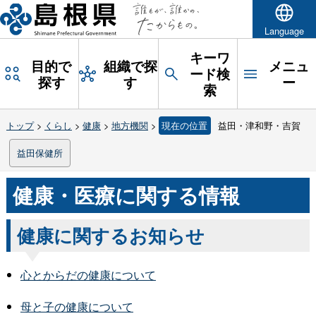
Language
キーワ
目的で
組織で探
メニュ
ード検
探す
す
ー
索
トップ
>
くらし
>
健康
>
地方機関
>
現在の位置
益田・津和野・吉賀
益田保健所
健康・医療に関する情報
健康に関するお知らせ
心とからだの健康について
母と子の健康について